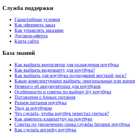
Служба поддержки
Гарантийные условия
Как оформить заказ
Как управлять заказами
Договор-оферта
Карта сайта
База знаний
Как выбрать вентилятор для охлаждения ноутбука
Как выбрать видеокарту для ноутбука?
Как выбрать для ноутбука подходящий жесткий диск?
Какие комплектующие выбрать: оригинальные или копи
Немного об аккумуляторах для ноутбуков
Особенности и советы по выбору б/у ноутбука
Поговорим о блоках питания
Разъем питания ноутбука
Уход за ноутбуком
Что сделать, чтобы ноутбук перестал греться?
Как заменить клавиатуру на ноутбуке
Советы по увеличению срока службы батареи ноутбука
Как сделать апгрейд ноутбука