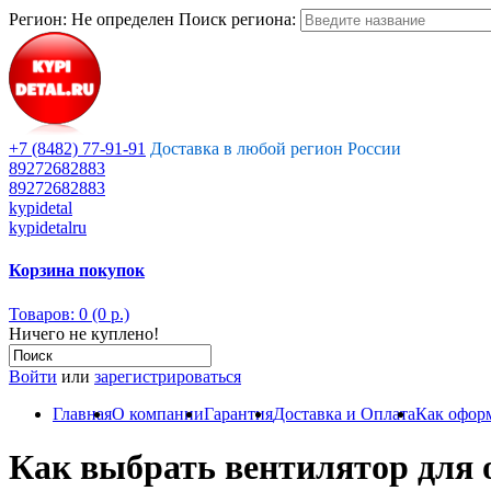
Регион:
Не определен
Поиск региона:
+7 (8482) 77-91-91
Доставка в любой регион России
89272682883
89272682883
kypidetal
kypidetalru
Корзина покупок
Товаров: 0 (0 р.)
Ничего не куплено!
Войти
или
зарегистрироваться
Главная
О компании
Гарантия
Доставка и Оплата
Как оформ
Как выбрать вентилятор для 