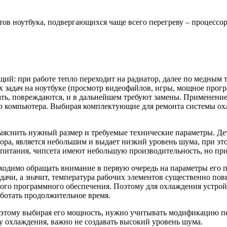
тов ноутбука, подвергающихся чаще всего перегреву – процессор
: при работе тепло переходит на радиатор, далее по медным т
 задач на ноутбуке (просмотр видеофайлов, игры, мощное прог
ать, повреждаются, и в дальнейшем требуют замены. Применение
о компьютера. Выбирая комплектующие для ремонта системы охла
выяснить нужный размер и требуемые технические параметры. Де
ора, является небольшим и выдает низкий уровень шума, при эт
 питания, чипсета имеют небольшую производительность, но пр
бходимо обращать внимание в первую очередь на параметры его 
ачи, а значит, температура рабочих элементов существенно пов
чного программного обеспечения. Поэтому для охлаждения устро
ботать продолжительное время.
этому выбирая его мощность, нужно учитывать модификацию пе
му охлаждения, важно не создавать высокий уровень шума.