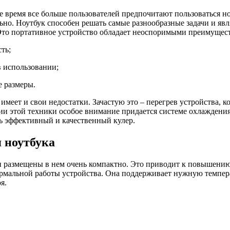
е время все больше пользователей предпочитают пользоваться н
ьно. Ноутбук способен решать самые разнообразные задачи и явл
Это портативное устройство обладает неоспоримыми преимущест
ть;
в использовании;
е размеры.
 имеет и свои недостатки. Зачастую это – перегрев устройства, 
ии этой техники особое внимание придается системе охлаждени
ь эффективный и качественный кулер.
 ноутбука
али размещены в нем очень компактно. Это приводит к повышени
рмальной работы устройства. Она поддерживает нужную темпер
я.