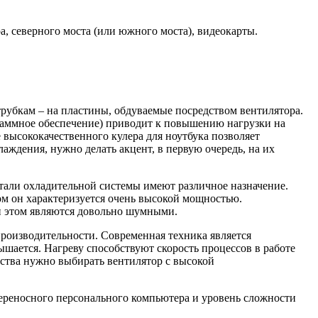
а, северного моста (или южного моста), видеокарты.
рубкам – на пластины, обдуваемые посредством вентилятора.
раммное обеспечение) приводит к повышению нагрузки на
 высококачественного кулера для ноутбука позволяет
ждения, нужно делать акцент, в первую очередь, на их
тали охладительной системы имеют различное назначение.
ом он характеризуется очень высокой мощностью.
и этом являются довольно шумными.
производительности. Современная техника является
ышается. Нагреву способствуют скорость процессов в работе
йства нужно выбирать вентилятор с высокой
реносного персонального компьютера и уровень сложности