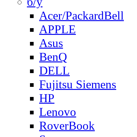
б/у
Acer/PackardBell
APPLE
Asus
BenQ
DELL
Fujitsu Siemens
HP
Lenovo
RoverBook