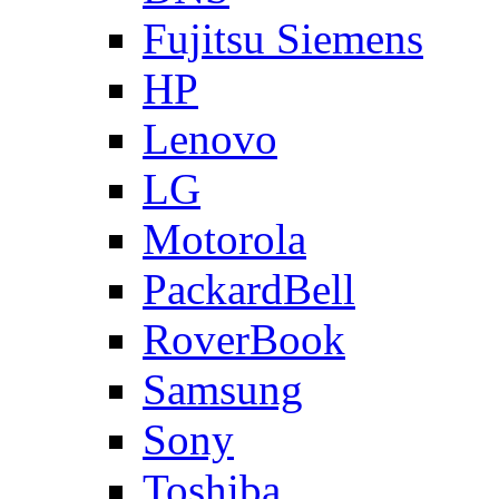
Fujitsu Siemens
HP
Lenovo
LG
Motorola
PackardBell
RoverBook
Samsung
Sony
Toshiba