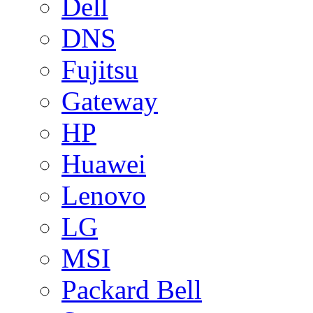
Dell
DNS
Fujitsu
Gateway
HP
Huawei
Lenovo
LG
MSI
Packard Bell