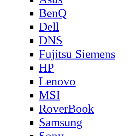
BenQ
Dell
DNS
Fujitsu Siemens
HP
Lenovo
MSI
RoverBook
Samsung
Sony