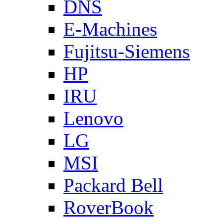
DNS
E-Machines
Fujitsu-Siemens
HP
IRU
Lenovo
LG
MSI
Packard Bell
RoverBook