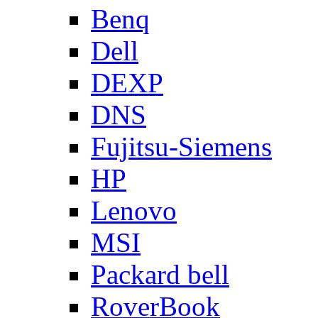
Benq
Dell
DEXP
DNS
Fujitsu-Siemens
HP
Lenovo
MSI
Packard bell
RoverBook