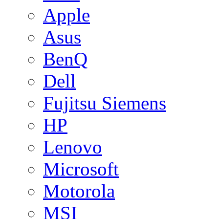
Apple
Asus
BenQ
Dell
Fujitsu Siemens
HP
Lenovo
Microsoft
Motorola
MSI