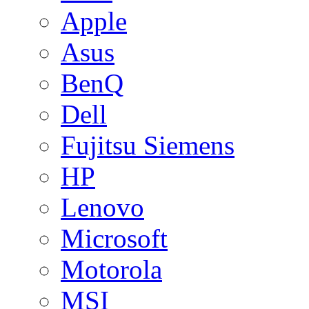
Apple
Asus
BenQ
Dell
Fujitsu Siemens
HP
Lenovo
Microsoft
Motorola
MSI