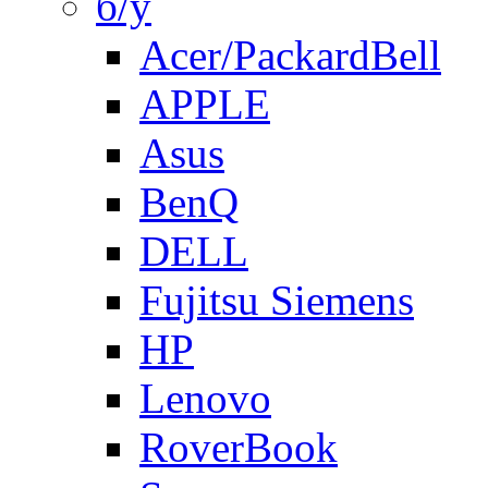
б/у
Acer/PackardBell
APPLE
Asus
BenQ
DELL
Fujitsu Siemens
HP
Lenovo
RoverBook