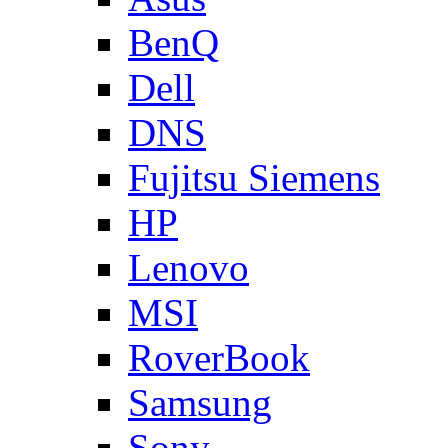
BenQ
Dell
DNS
Fujitsu Siemens
HP
Lenovo
MSI
RoverBook
Samsung
Sony