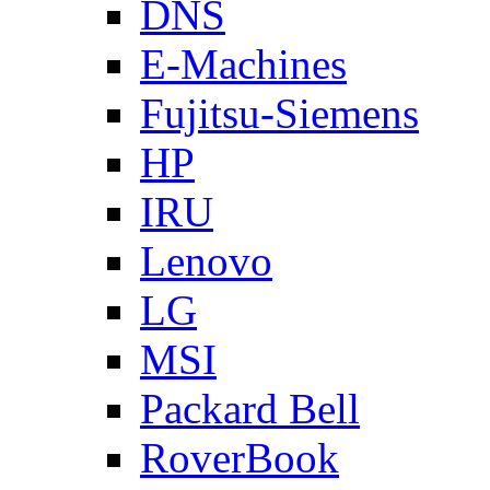
DNS
E-Machines
Fujitsu-Siemens
HP
IRU
Lenovo
LG
MSI
Packard Bell
RoverBook