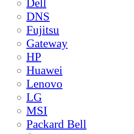
Dell
DNS
Fujitsu
Gateway
HP
Huawei
Lenovo
LG
MSI
Packard Bell