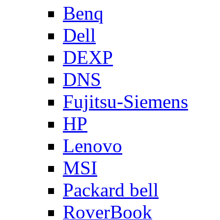
Benq
Dell
DEXP
DNS
Fujitsu-Siemens
HP
Lenovo
MSI
Packard bell
RoverBook