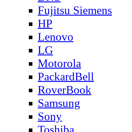
Fujitsu Siemens
HP
Lenovo
LG
Motorola
PackardBell
RoverBook
Samsung
Sony
Toshiba