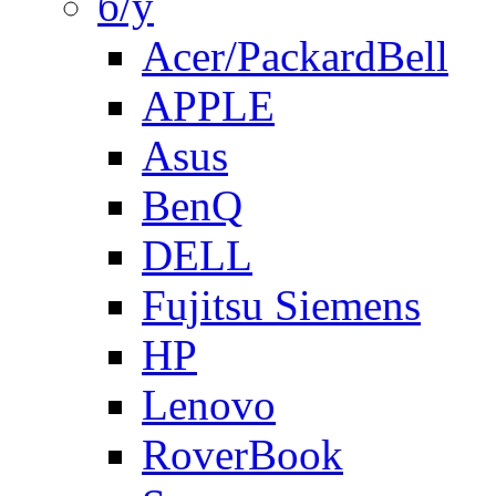
б/у
Acer/PackardBell
APPLE
Asus
BenQ
DELL
Fujitsu Siemens
HP
Lenovo
RoverBook