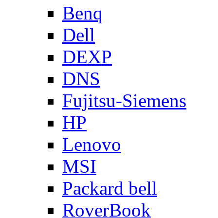
Benq
Dell
DEXP
DNS
Fujitsu-Siemens
HP
Lenovo
MSI
Packard bell
RoverBook