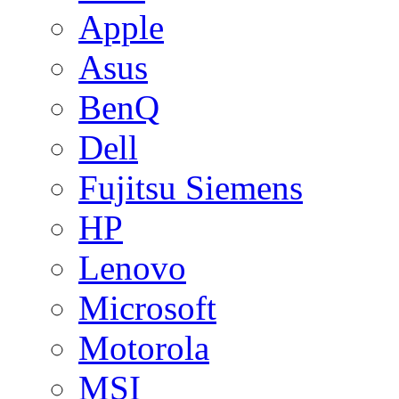
Apple
Asus
BenQ
Dell
Fujitsu Siemens
HP
Lenovo
Microsoft
Motorola
MSI