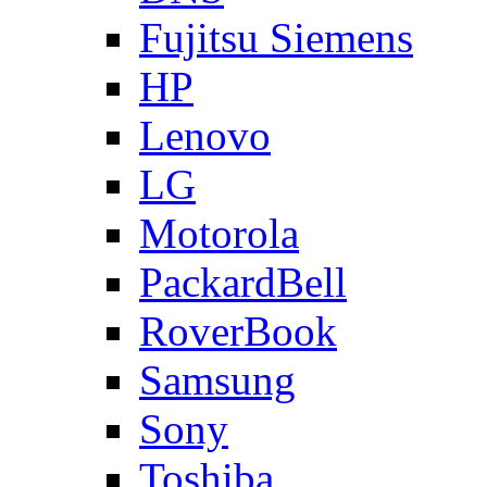
Fujitsu Siemens
HP
Lenovo
LG
Motorola
PackardBell
RoverBook
Samsung
Sony
Toshiba