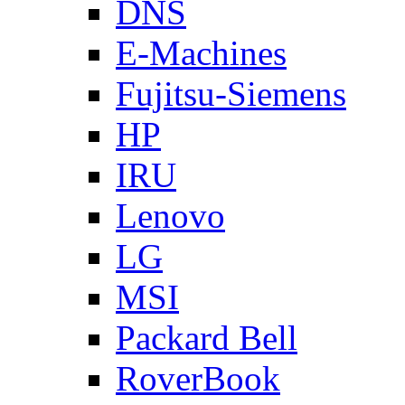
DNS
E-Machines
Fujitsu-Siemens
HP
IRU
Lenovo
LG
MSI
Packard Bell
RoverBook