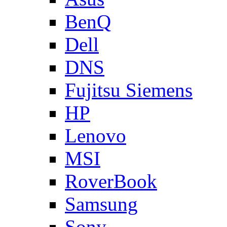
BenQ
Dell
DNS
Fujitsu Siemens
HP
Lenovo
MSI
RoverBook
Samsung
Sony