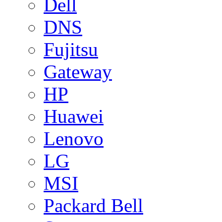
Dell
DNS
Fujitsu
Gateway
HP
Huawei
Lenovo
LG
MSI
Packard Bell