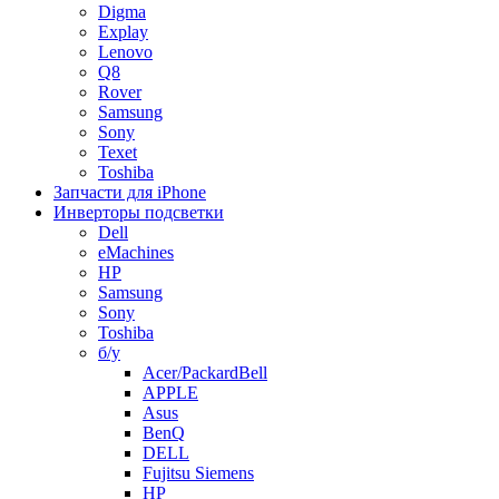
Digma
Explay
Lenovo
Q8
Rover
Samsung
Sony
Texet
Toshiba
Запчасти для iPhone
Инверторы подсветки
Dell
eMachines
HP
Samsung
Sony
Toshiba
б/у
Acer/PackardBell
APPLE
Asus
BenQ
DELL
Fujitsu Siemens
HP