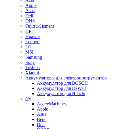
Acer
Apple
Asus
Dell
DNS
Fujitsu-Siemens
HP
Huawei
Lenovo
LG
MSI
Samsung
Sony
Toshiba
Xiaomi
Аккумуляторы для электроинструментов
Аккумулятор для BOSCH
Аккумулятор для DeWalt
Аккумулятор для Hitachi
б/у
Acer/eMachines
Apple
Asus
Benq
Dell