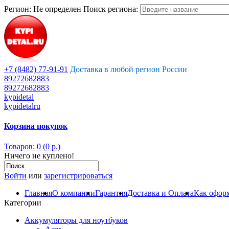
Регион:
Не определен
Поиск региона:
+7 (8482) 77-91-91
Доставка в любой регион России
89272682883
89272682883
kypidetal
kypidetalru
Корзина покупок
Товаров: 0 (0 р.)
Ничего не куплено!
Войти
или
зарегистрироваться
Главная
О компании
Гарантия
Доставка и Оплата
Как оформ
Категории
Аккумуляторы для ноутбуков