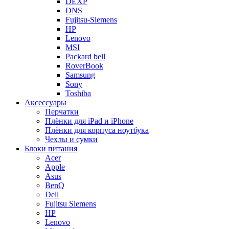
DEXP
DNS
Fujitsu-Siemens
HP
Lenovo
MSI
Packard bell
RoverBook
Samsung
Sony
Toshiba
Аксессуары
Перчатки
Плёнки для iPad и iPhone
Плёнки для корпуса ноутбука
Чехлы и сумки
Блоки питания
Acer
Apple
Asus
BenQ
Dell
Fujitsu Siemens
HP
Lenovo