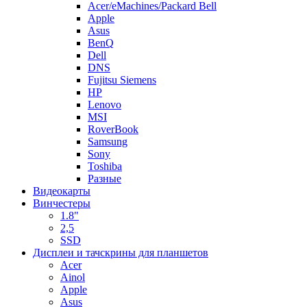
Acer/eMachines/Packard Bell
Apple
Asus
BenQ
Dell
DNS
Fujitsu Siemens
HP
Lenovo
MSI
RoverBook
Samsung
Sony
Toshiba
Разные
Видеокарты
Винчестеры
1.8"
2,5
SSD
Дисплеи и тачскрины для планшетов
Acer
Ainol
Apple
Asus