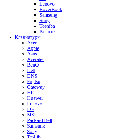
Lenovo
RoverBook
Samsung
Sony
Toshiba
Разные
Клавиатуры
Acer
Apple
Asus
Averatec
BenQ
Dell
DNS
Fujitsu
Gateway
HP
Huawei
Lenovo
LG
MSI
Packard Bell
Samsung
Sony
Toshiba