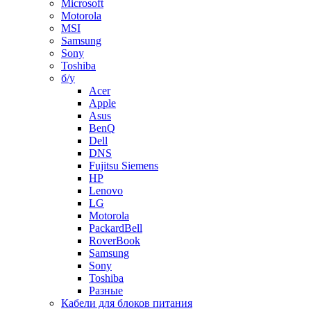
Microsoft
Motorola
MSI
Samsung
Sony
Toshiba
б/у
Acer
Apple
Asus
BenQ
Dell
DNS
Fujitsu Siemens
HP
Lenovo
LG
Motorola
PackardBell
RoverBook
Samsung
Sony
Toshiba
Разные
Кабели для блоков питания