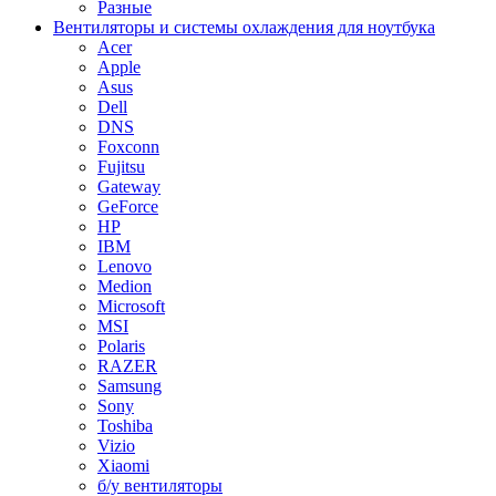
Разные
Вентиляторы и системы охлаждения для ноутбука
Acer
Apple
Asus
Dell
DNS
Foxconn
Fujitsu
Gateway
GeForce
HP
IBM
Lenovo
Medion
Microsoft
MSI
Polaris
RAZER
Samsung
Sony
Toshiba
Vizio
Xiaomi
б/у вентиляторы