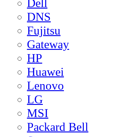
Dell
DNS
Fujitsu
Gateway
HP
Huawei
Lenovo
LG
MSI
Packard Bell