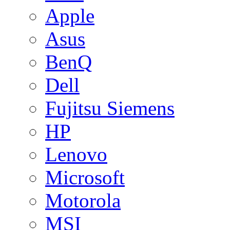
Apple
Asus
BenQ
Dell
Fujitsu Siemens
HP
Lenovo
Microsoft
Motorola
MSI