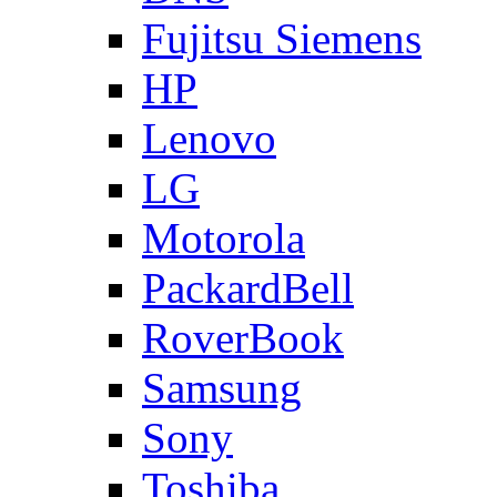
Fujitsu Siemens
HP
Lenovo
LG
Motorola
PackardBell
RoverBook
Samsung
Sony
Toshiba