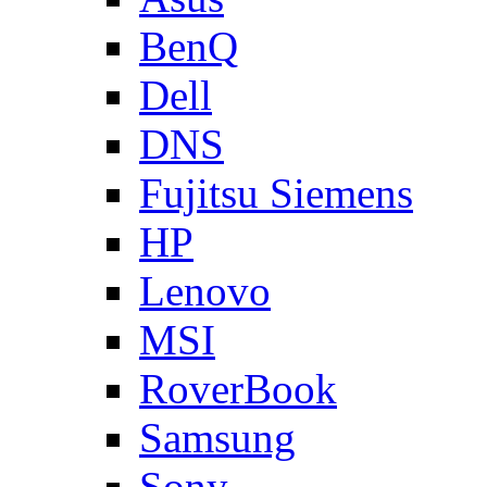
BenQ
Dell
DNS
Fujitsu Siemens
HP
Lenovo
MSI
RoverBook
Samsung
Sony