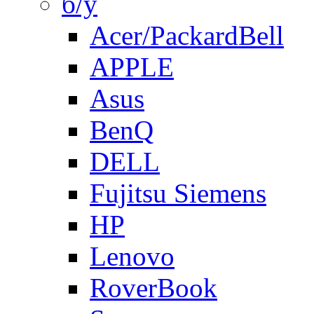
б/у
Acer/PackardBell
APPLE
Asus
BenQ
DELL
Fujitsu Siemens
HP
Lenovo
RoverBook