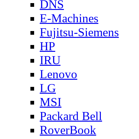
DNS
E-Machines
Fujitsu-Siemens
HP
IRU
Lenovo
LG
MSI
Packard Bell
RoverBook