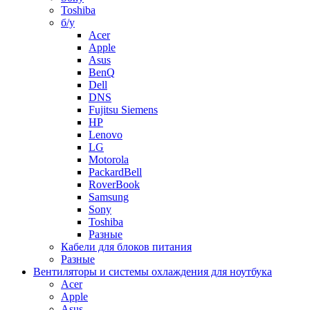
Toshiba
б/у
Acer
Apple
Asus
BenQ
Dell
DNS
Fujitsu Siemens
HP
Lenovo
LG
Motorola
PackardBell
RoverBook
Samsung
Sony
Toshiba
Разные
Кабели для блоков питания
Разные
Вентиляторы и системы охлаждения для ноутбука
Acer
Apple
Asus