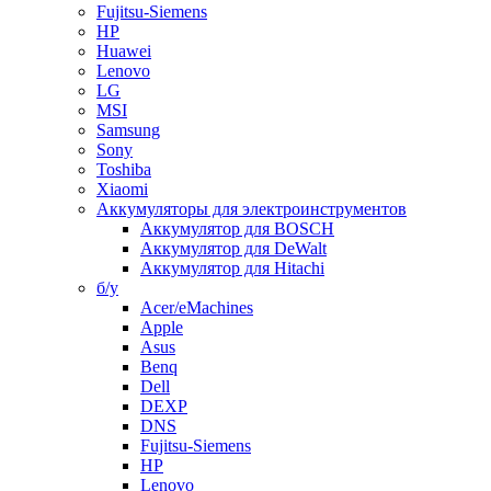
Fujitsu-Siemens
HP
Huawei
Lenovo
LG
MSI
Samsung
Sony
Toshiba
Xiaomi
Аккумуляторы для электроинструментов
Аккумулятор для BOSCH
Аккумулятор для DeWalt
Аккумулятор для Hitachi
б/у
Acer/eMachines
Apple
Asus
Benq
Dell
DEXP
DNS
Fujitsu-Siemens
HP
Lenovo