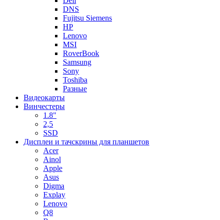
Dell
DNS
Fujitsu Siemens
HP
Lenovo
MSI
RoverBook
Samsung
Sony
Toshiba
Разные
Видеокарты
Винчестеры
1.8"
2,5
SSD
Дисплеи и тачскрины для планшетов
Acer
Ainol
Apple
Asus
Digma
Explay
Lenovo
Q8