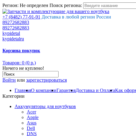
Регион:
Не определен
Поиск региона:
+7 (8482) 77-91-91
Доставка в любой регион России
89272682883
89272682883
kypidetal
kypidetalru
Корзина покупок
Товаров: 0 (0 р.)
Ничего не куплено!
Войти
или
зарегистрироваться
Главная
О компании
Гарантия
Доставка и Оплата
Как оформ
Категории
Аккумуляторы для ноутбуков
Acer
Apple
Asus
Dell
DNS