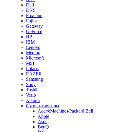
Dell
DNS
Foxconn
Fujitsu
Gateway
GeForce
HP
IBM
Lenovo
Medion
Microsoft
MSI
Polaris
RAZER
Samsung
Sony
Toshiba
Vizio
Xiaomi
б/у вентиляторы
Acer/eMachines/Packard Bell
Apple
Asus
BenQ