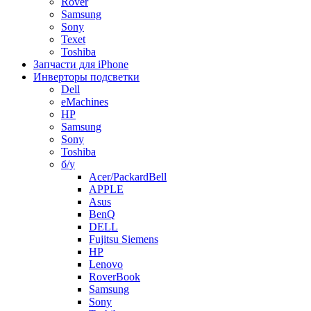
Rover
Samsung
Sony
Texet
Toshiba
Запчасти для iPhone
Инверторы подсветки
Dell
eMachines
HP
Samsung
Sony
Toshiba
б/у
Acer/PackardBell
APPLE
Asus
BenQ
DELL
Fujitsu Siemens
HP
Lenovo
RoverBook
Samsung
Sony