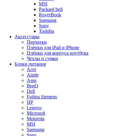
MSI
Packard bell
RoverBook
Samsung
Sony
Toshiba
Аксессуары
Перчатки
Плёнки для iPad и iPhone
Плёнки для корпуса ноутбука
Чехлы и сумки
Блоки питания
Acer
Apple
Asus
BenQ
Dell
Fujitsu Siemens
HP
Lenovo
Microsoft
Motorola
MSI
Samsung
Sony