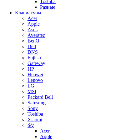
Toshiba
Разные
Клавиатуры
Acer
Apple
Asus
Averatec
BenQ
Dell
DNS
Fujitsu
Gateway
HP
Huawei
Lenovo
LG
MSI
Packard Bell
Samsung
Sony
Toshiba
Xiaomi
б/у
Acer
Apple