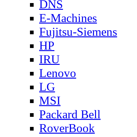
DNS
E-Machines
Fujitsu-Siemens
HP
IRU
Lenovo
LG
MSI
Packard Bell
RoverBook