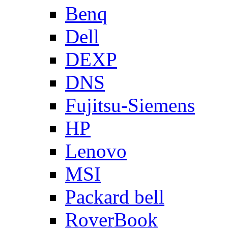
Benq
Dell
DEXP
DNS
Fujitsu-Siemens
HP
Lenovo
MSI
Packard bell
RoverBook