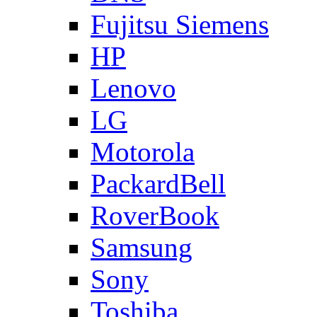
Fujitsu Siemens
HP
Lenovo
LG
Motorola
PackardBell
RoverBook
Samsung
Sony
Toshiba