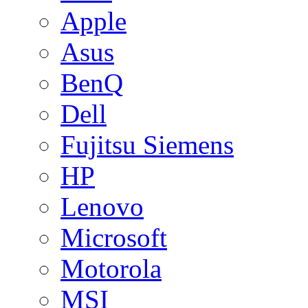
Apple
Asus
BenQ
Dell
Fujitsu Siemens
HP
Lenovo
Microsoft
Motorola
MSI