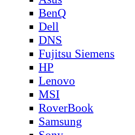
BenQ
Dell
DNS
Fujitsu Siemens
HP
Lenovo
MSI
RoverBook
Samsung
Sony