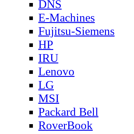
DNS
E-Machines
Fujitsu-Siemens
HP
IRU
Lenovo
LG
MSI
Packard Bell
RoverBook