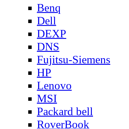
Benq
Dell
DEXP
DNS
Fujitsu-Siemens
HP
Lenovo
MSI
Packard bell
RoverBook