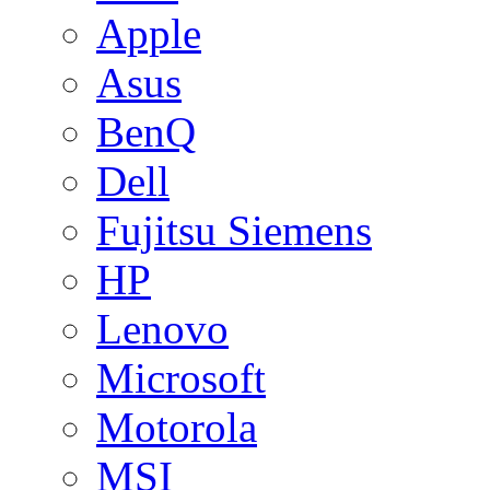
Apple
Asus
BenQ
Dell
Fujitsu Siemens
HP
Lenovo
Microsoft
Motorola
MSI