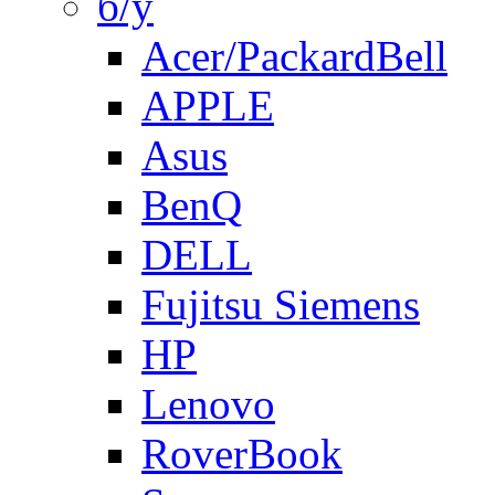
б/у
Acer/PackardBell
APPLE
Asus
BenQ
DELL
Fujitsu Siemens
HP
Lenovo
RoverBook