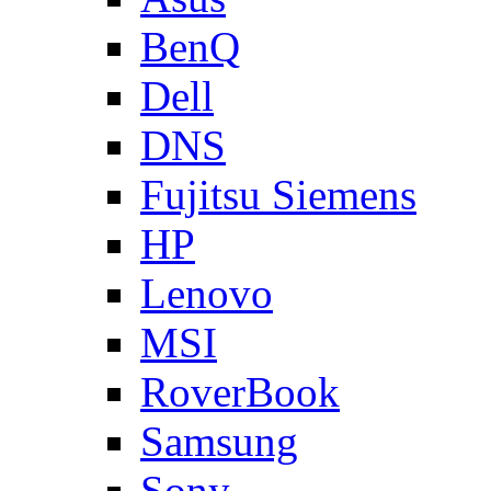
BenQ
Dell
DNS
Fujitsu Siemens
HP
Lenovo
MSI
RoverBook
Samsung
Sony