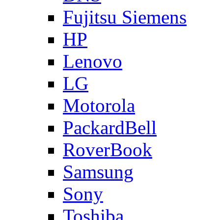
Fujitsu Siemens
HP
Lenovo
LG
Motorola
PackardBell
RoverBook
Samsung
Sony
Toshiba