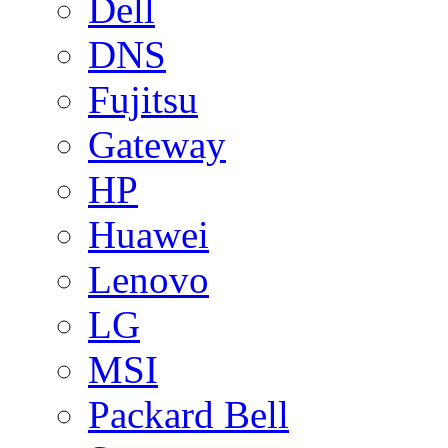
Dell
DNS
Fujitsu
Gateway
HP
Huawei
Lenovo
LG
MSI
Packard Bell