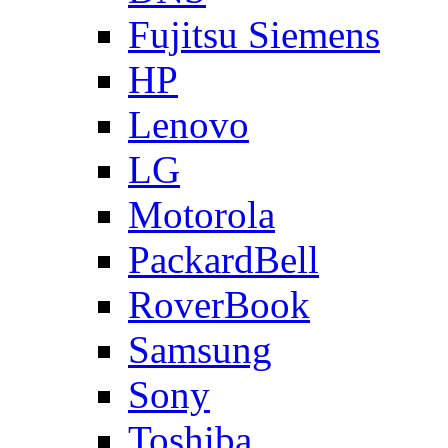
Fujitsu Siemens
HP
Lenovo
LG
Motorola
PackardBell
RoverBook
Samsung
Sony
Toshiba