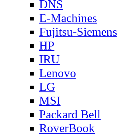
DNS
E-Machines
Fujitsu-Siemens
HP
IRU
Lenovo
LG
MSI
Packard Bell
RoverBook