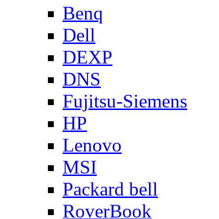
Benq
Dell
DEXP
DNS
Fujitsu-Siemens
HP
Lenovo
MSI
Packard bell
RoverBook