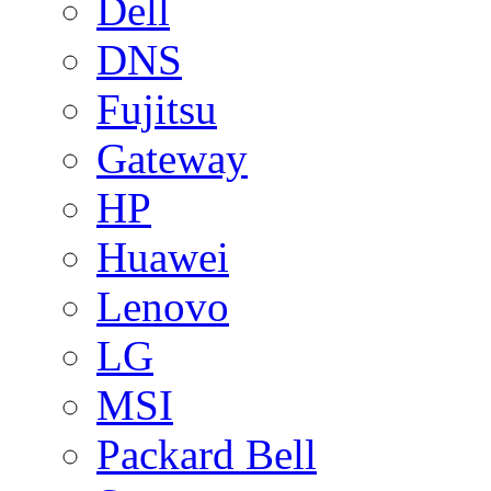
Dell
DNS
Fujitsu
Gateway
HP
Huawei
Lenovo
LG
MSI
Packard Bell