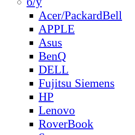
б/у
Acer/PackardBell
APPLE
Asus
BenQ
DELL
Fujitsu Siemens
HP
Lenovo
RoverBook