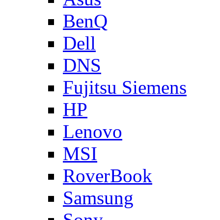
BenQ
Dell
DNS
Fujitsu Siemens
HP
Lenovo
MSI
RoverBook
Samsung
Sony