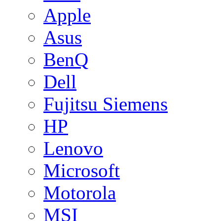
Apple
Asus
BenQ
Dell
Fujitsu Siemens
HP
Lenovo
Microsoft
Motorola
MSI