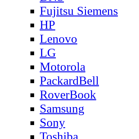
Fujitsu Siemens
HP
Lenovo
LG
Motorola
PackardBell
RoverBook
Samsung
Sony
Toshiba