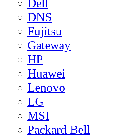
Dell
DNS
Fujitsu
Gateway
HP
Huawei
Lenovo
LG
MSI
Packard Bell