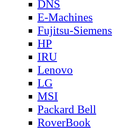
DNS
E-Machines
Fujitsu-Siemens
HP
IRU
Lenovo
LG
MSI
Packard Bell
RoverBook