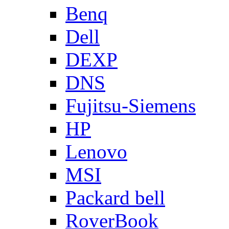
Benq
Dell
DEXP
DNS
Fujitsu-Siemens
HP
Lenovo
MSI
Packard bell
RoverBook