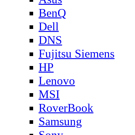
BenQ
Dell
DNS
Fujitsu Siemens
HP
Lenovo
MSI
RoverBook
Samsung
Sony