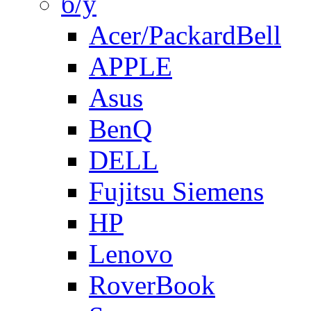
б/у
Acer/PackardBell
APPLE
Asus
BenQ
DELL
Fujitsu Siemens
HP
Lenovo
RoverBook