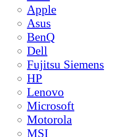
Apple
Asus
BenQ
Dell
Fujitsu Siemens
HP
Lenovo
Microsoft
Motorola
MSI