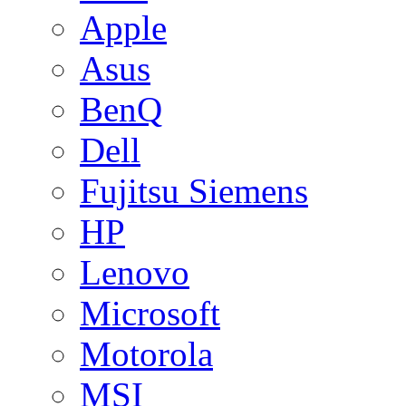
Apple
Asus
BenQ
Dell
Fujitsu Siemens
HP
Lenovo
Microsoft
Motorola
MSI