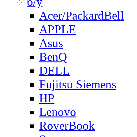
б/у
Acer/PackardBell
APPLE
Asus
BenQ
DELL
Fujitsu Siemens
HP
Lenovo
RoverBook