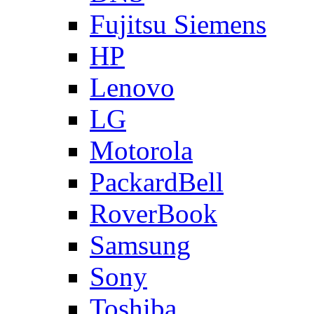
Fujitsu Siemens
HP
Lenovo
LG
Motorola
PackardBell
RoverBook
Samsung
Sony
Toshiba