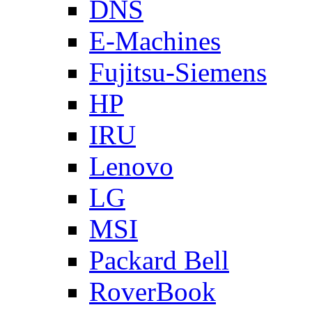
DNS
E-Machines
Fujitsu-Siemens
HP
IRU
Lenovo
LG
MSI
Packard Bell
RoverBook