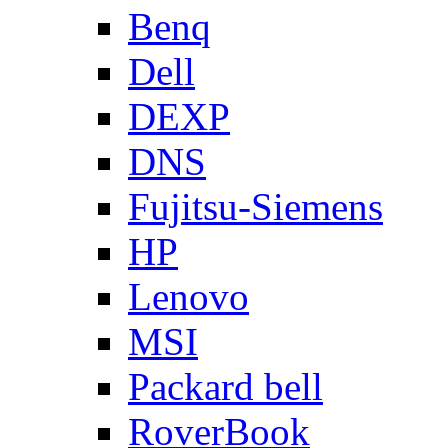
Benq
Dell
DEXP
DNS
Fujitsu-Siemens
HP
Lenovo
MSI
Packard bell
RoverBook