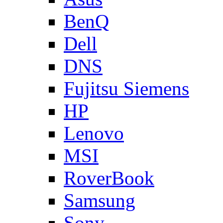
BenQ
Dell
DNS
Fujitsu Siemens
HP
Lenovo
MSI
RoverBook
Samsung
Sony