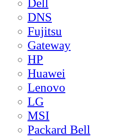
Dell
DNS
Fujitsu
Gateway
HP
Huawei
Lenovo
LG
MSI
Packard Bell