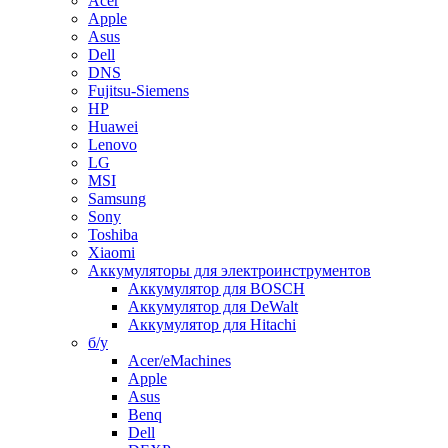
Acer
Apple
Asus
Dell
DNS
Fujitsu-Siemens
HP
Huawei
Lenovo
LG
MSI
Samsung
Sony
Toshiba
Xiaomi
Аккумуляторы для электроинструментов
Аккумулятор для BOSCH
Аккумулятор для DeWalt
Аккумулятор для Hitachi
б/у
Acer/eMachines
Apple
Asus
Benq
Dell