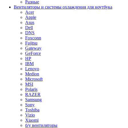
Разные
Вентиляторы и системы охлаждения для ноутбука
Acer
Apple
Asus
Dell
DNS
Foxconn
Fujitsu
Gateway
GeForce
HP
IBM
Lenovo
Medion
Microsoft
MSI
Polaris
RAZER
Samsung
Sony
Toshiba
Vizio
Xiaomi
б/у вентиляторы