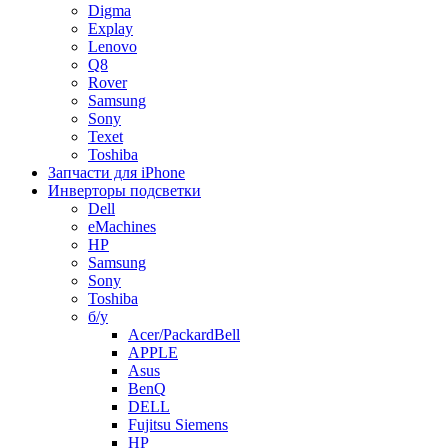
Digma
Explay
Lenovo
Q8
Rover
Samsung
Sony
Texet
Toshiba
Запчасти для iPhone
Инверторы подсветки
Dell
eMachines
HP
Samsung
Sony
Toshiba
б/у
Acer/PackardBell
APPLE
Asus
BenQ
DELL
Fujitsu Siemens
HP