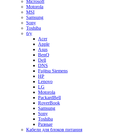
Microsoft
Motorola
MSI
Samsung
Sony
Toshiba
б/у
Acer
Apple
Asus
BenQ
Dell
DNS
Fujitsu Siemens
HP
Lenovo
LG
Motorola
PackardBell
RoverBook
Samsung
Sony
Toshiba
Разные
Кабели для блоков питания