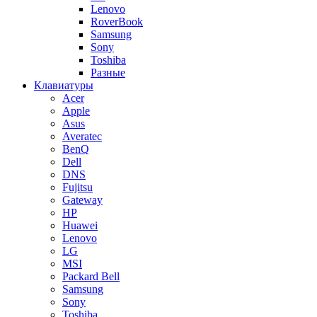
Lenovo
RoverBook
Samsung
Sony
Toshiba
Разные
Клавиатуры
Acer
Apple
Asus
Averatec
BenQ
Dell
DNS
Fujitsu
Gateway
HP
Huawei
Lenovo
LG
MSI
Packard Bell
Samsung
Sony
Toshiba