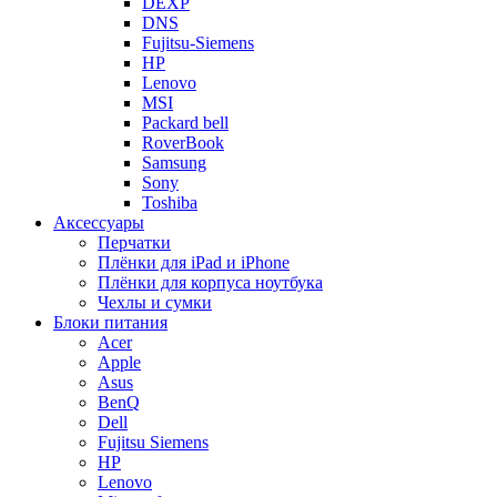
DEXP
DNS
Fujitsu-Siemens
HP
Lenovo
MSI
Packard bell
RoverBook
Samsung
Sony
Toshiba
Аксессуары
Перчатки
Плёнки для iPad и iPhone
Плёнки для корпуса ноутбука
Чехлы и сумки
Блоки питания
Acer
Apple
Asus
BenQ
Dell
Fujitsu Siemens
HP
Lenovo