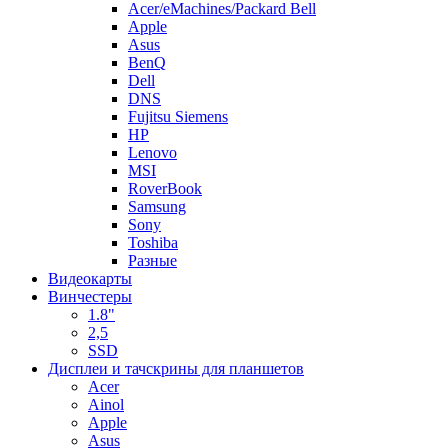
Acer/eMachines/Packard Bell
Apple
Asus
BenQ
Dell
DNS
Fujitsu Siemens
HP
Lenovo
MSI
RoverBook
Samsung
Sony
Toshiba
Разные
Видеокарты
Винчестеры
1.8"
2,5
SSD
Дисплеи и тачскрины для планшетов
Acer
Ainol
Apple
Asus