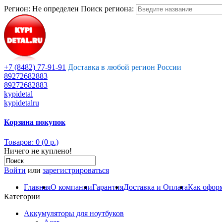
Регион:
Не определен
Поиск региона:
+7 (8482) 77-91-91
Доставка в любой регион России
89272682883
89272682883
kypidetal
kypidetalru
Корзина покупок
Товаров: 0 (0 р.)
Ничего не куплено!
Войти
или
зарегистрироваться
Главная
О компании
Гарантия
Доставка и Оплата
Как оформ
Категории
Аккумуляторы для ноутбуков