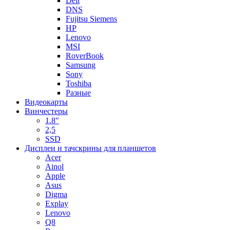
Dell
DNS
Fujitsu Siemens
HP
Lenovo
MSI
RoverBook
Samsung
Sony
Toshiba
Разные
Видеокарты
Винчестеры
1.8"
2,5
SSD
Дисплеи и тачскрины для планшетов
Acer
Ainol
Apple
Asus
Digma
Explay
Lenovo
Q8