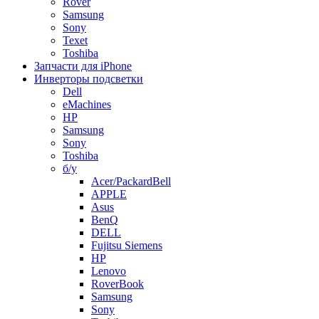
Rover
Samsung
Sony
Texet
Toshiba
Запчасти для iPhone
Инверторы подсветки
Dell
eMachines
HP
Samsung
Sony
Toshiba
б/у
Acer/PackardBell
APPLE
Asus
BenQ
DELL
Fujitsu Siemens
HP
Lenovo
RoverBook
Samsung
Sony