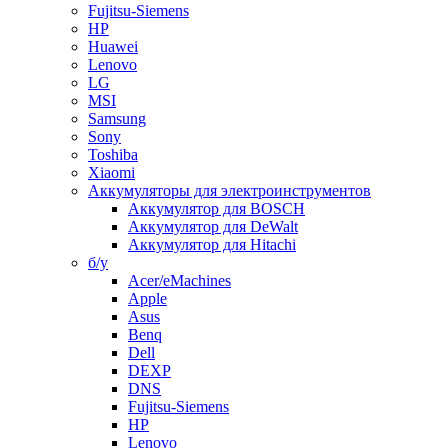
Fujitsu-Siemens
HP
Huawei
Lenovo
LG
MSI
Samsung
Sony
Toshiba
Xiaomi
Аккумуляторы для электроинструментов
Аккумулятор для BOSCH
Аккумулятор для DeWalt
Аккумулятор для Hitachi
б/у
Acer/eMachines
Apple
Asus
Benq
Dell
DEXP
DNS
Fujitsu-Siemens
HP
Lenovo