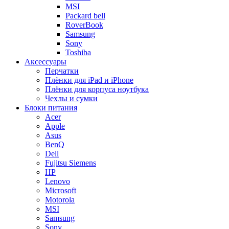
MSI
Packard bell
RoverBook
Samsung
Sony
Toshiba
Аксессуары
Перчатки
Плёнки для iPad и iPhone
Плёнки для корпуса ноутбука
Чехлы и сумки
Блоки питания
Acer
Apple
Asus
BenQ
Dell
Fujitsu Siemens
HP
Lenovo
Microsoft
Motorola
MSI
Samsung
Sony