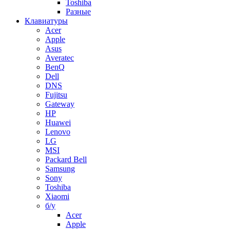
Toshiba
Разные
Клавиатуры
Acer
Apple
Asus
Averatec
BenQ
Dell
DNS
Fujitsu
Gateway
HP
Huawei
Lenovo
LG
MSI
Packard Bell
Samsung
Sony
Toshiba
Xiaomi
б/у
Acer
Apple