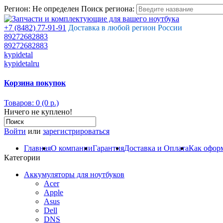
Регион:
Не определен
Поиск региона:
+7 (8482) 77-91-91
Доставка в любой регион России
89272682883
89272682883
kypidetal
kypidetalru
Корзина покупок
Товаров: 0 (0 р.)
Ничего не куплено!
Войти
или
зарегистрироваться
Главная
О компании
Гарантия
Доставка и Оплата
Как оформ
Категории
Аккумуляторы для ноутбуков
Acer
Apple
Asus
Dell
DNS