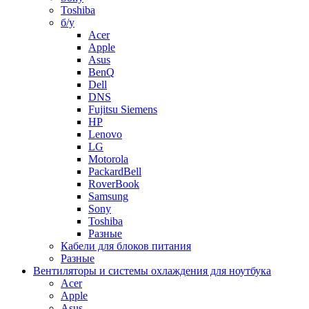
Toshiba
б/у
Acer
Apple
Asus
BenQ
Dell
DNS
Fujitsu Siemens
HP
Lenovo
LG
Motorola
PackardBell
RoverBook
Samsung
Sony
Toshiba
Разные
Кабели для блоков питания
Разные
Вентиляторы и системы охлаждения для ноутбука
Acer
Apple
Asus