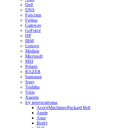
Dell
DNS
Foxconn
Fujitsu
Gateway
GeForce
HP
IBM
Lenovo
Medion
Microsoft
MSI
Polaris
RAZER
Samsung
Sony
Toshiba
Vizio
Xiaomi
б/у вентиляторы
Acer/eMachines/Packard Bell
Apple
Asus
BenQ