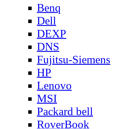
Benq
Dell
DEXP
DNS
Fujitsu-Siemens
HP
Lenovo
MSI
Packard bell
RoverBook