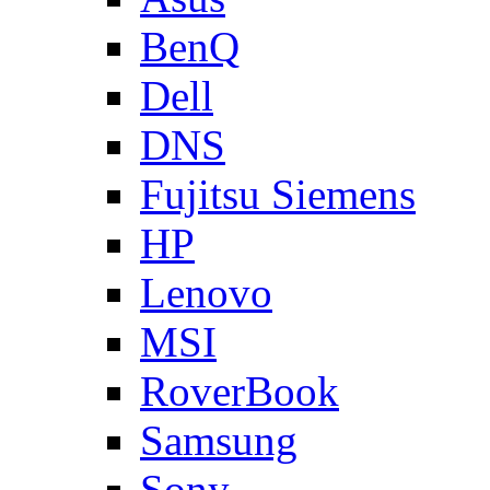
BenQ
Dell
DNS
Fujitsu Siemens
HP
Lenovo
MSI
RoverBook
Samsung
Sony