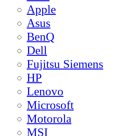
Apple
Asus
BenQ
Dell
Fujitsu Siemens
HP
Lenovo
Microsoft
Motorola
MSI