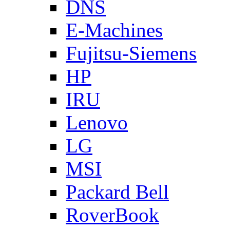
DNS
E-Machines
Fujitsu-Siemens
HP
IRU
Lenovo
LG
MSI
Packard Bell
RoverBook