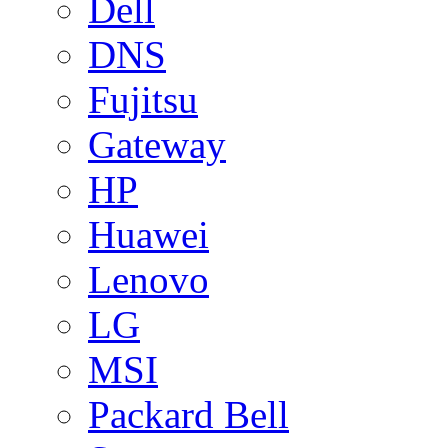
Dell
DNS
Fujitsu
Gateway
HP
Huawei
Lenovo
LG
MSI
Packard Bell