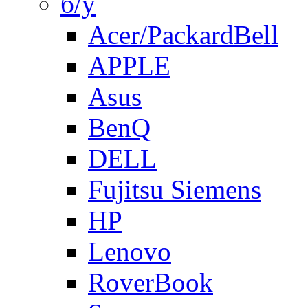
б/у
Acer/PackardBell
APPLE
Asus
BenQ
DELL
Fujitsu Siemens
HP
Lenovo
RoverBook