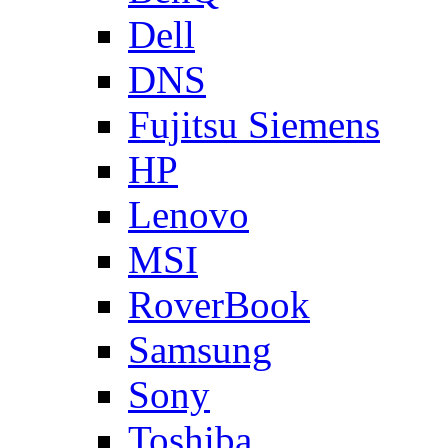
Dell
DNS
Fujitsu Siemens
HP
Lenovo
MSI
RoverBook
Samsung
Sony
Toshiba