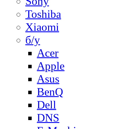
Sony
Toshiba
Xiaomi
б/у
Acer
Apple
Asus
BenQ
Dell
DNS