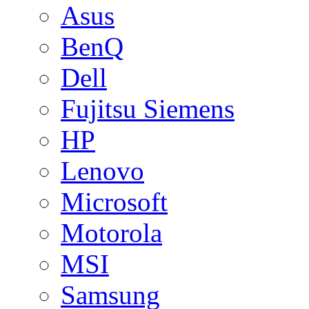
Asus
BenQ
Dell
Fujitsu Siemens
HP
Lenovo
Microsoft
Motorola
MSI
Samsung