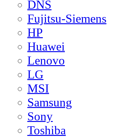
DNS
Fujitsu-Siemens
HP
Huawei
Lenovo
LG
MSI
Samsung
Sony
Toshiba