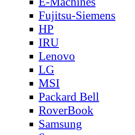
E-Machines
Fujitsu-Siemens
HP
IRU
Lenovo
LG
MSI
Packard Bell
RoverBook
Samsung