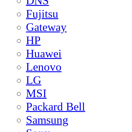
DNS
Fujitsu
Gateway
HP
Huawei
Lenovo
LG
MSI
Packard Bell
Samsung