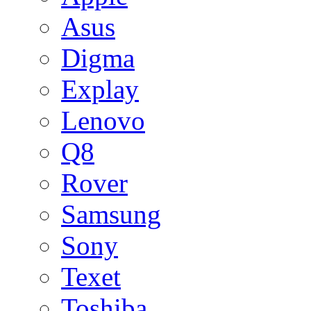
Asus
Digma
Explay
Lenovo
Q8
Rover
Samsung
Sony
Texet
Toshiba