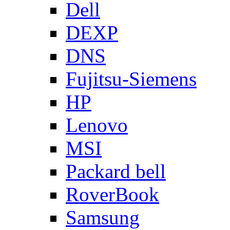
Dell
DEXP
DNS
Fujitsu-Siemens
HP
Lenovo
MSI
Packard bell
RoverBook
Samsung