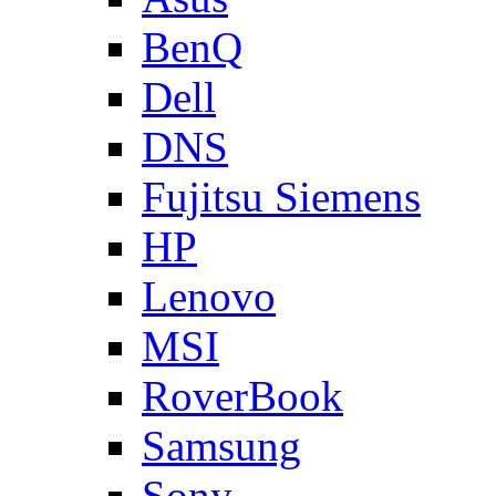
BenQ
Dell
DNS
Fujitsu Siemens
HP
Lenovo
MSI
RoverBook
Samsung
Sony