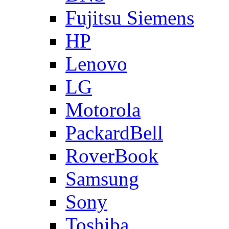
Fujitsu Siemens
HP
Lenovo
LG
Motorola
PackardBell
RoverBook
Samsung
Sony
Toshiba