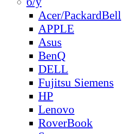
б/у
Acer/PackardBell
APPLE
Asus
BenQ
DELL
Fujitsu Siemens
HP
Lenovo
RoverBook