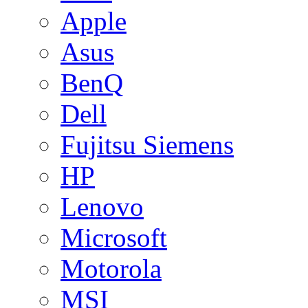
Apple
Asus
BenQ
Dell
Fujitsu Siemens
HP
Lenovo
Microsoft
Motorola
MSI