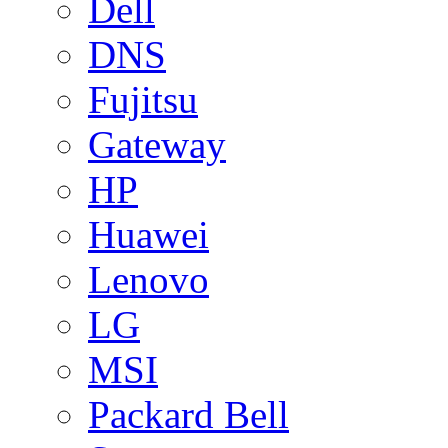
Dell
DNS
Fujitsu
Gateway
HP
Huawei
Lenovo
LG
MSI
Packard Bell