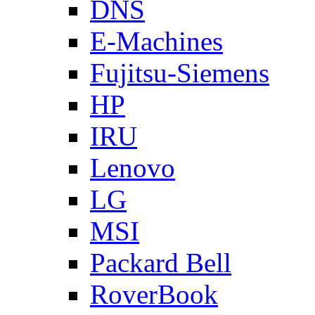
DNS
E-Machines
Fujitsu-Siemens
HP
IRU
Lenovo
LG
MSI
Packard Bell
RoverBook