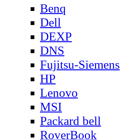
Benq
Dell
DEXP
DNS
Fujitsu-Siemens
HP
Lenovo
MSI
Packard bell
RoverBook