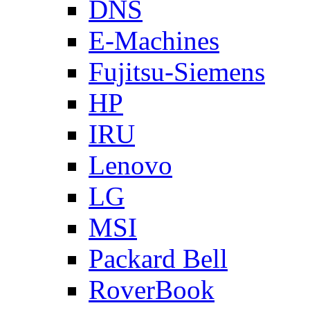
DNS
E-Machines
Fujitsu-Siemens
HP
IRU
Lenovo
LG
MSI
Packard Bell
RoverBook