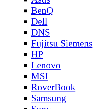
BenQ
Dell
DNS
Fujitsu Siemens
HP
Lenovo
MSI
RoverBook
Samsung
Sony