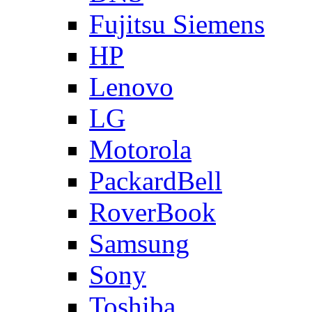
Fujitsu Siemens
HP
Lenovo
LG
Motorola
PackardBell
RoverBook
Samsung
Sony
Toshiba