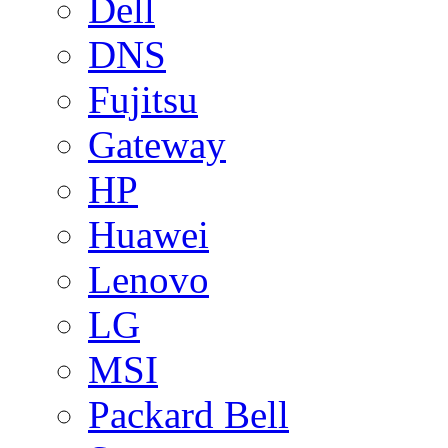
Dell
DNS
Fujitsu
Gateway
HP
Huawei
Lenovo
LG
MSI
Packard Bell