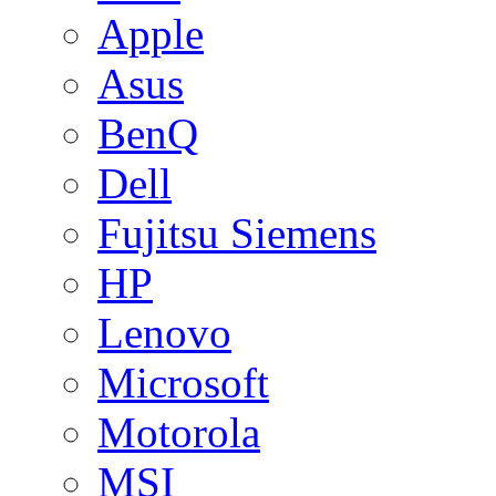
Apple
Asus
BenQ
Dell
Fujitsu Siemens
HP
Lenovo
Microsoft
Motorola
MSI