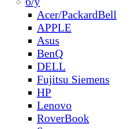
б/у
Acer/PackardBell
APPLE
Asus
BenQ
DELL
Fujitsu Siemens
HP
Lenovo
RoverBook