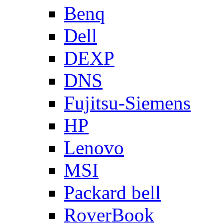
Benq
Dell
DEXP
DNS
Fujitsu-Siemens
HP
Lenovo
MSI
Packard bell
RoverBook