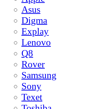
Asus
Digma
Explay
Lenovo
Q8
Rover
Samsung
Sony
Texet
Toshiba