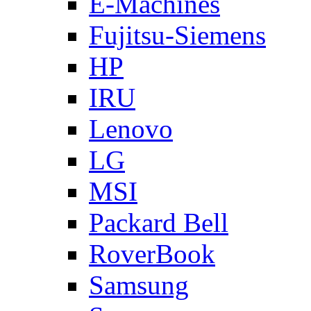
E-Machines
Fujitsu-Siemens
HP
IRU
Lenovo
LG
MSI
Packard Bell
RoverBook
Samsung