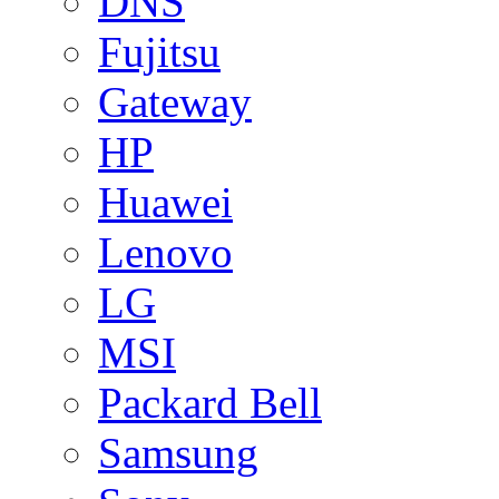
DNS
Fujitsu
Gateway
HP
Huawei
Lenovo
LG
MSI
Packard Bell
Samsung