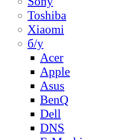
Sony
Toshiba
Xiaomi
б/у
Acer
Apple
Asus
BenQ
Dell
DNS