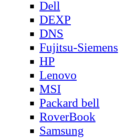
Dell
DEXP
DNS
Fujitsu-Siemens
HP
Lenovo
MSI
Packard bell
RoverBook
Samsung