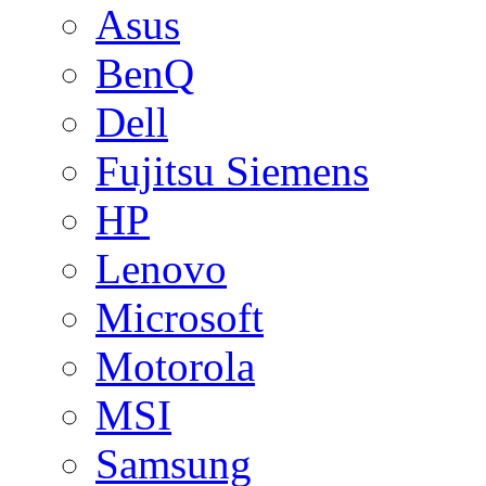
Asus
BenQ
Dell
Fujitsu Siemens
HP
Lenovo
Microsoft
Motorola
MSI
Samsung