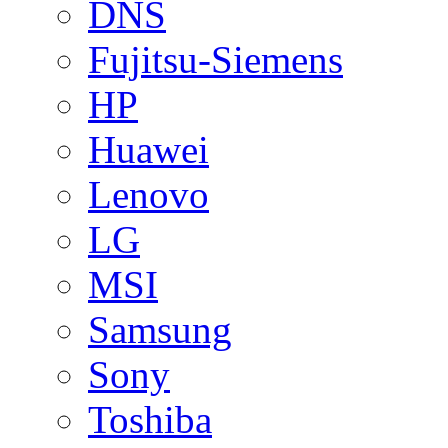
DNS
Fujitsu-Siemens
HP
Huawei
Lenovo
LG
MSI
Samsung
Sony
Toshiba