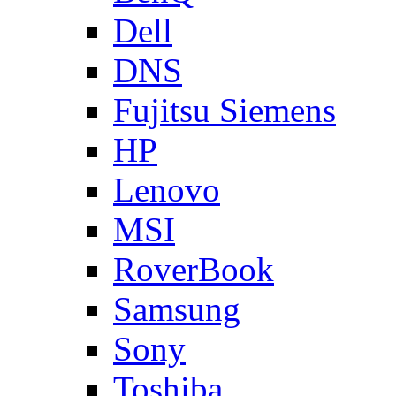
Dell
DNS
Fujitsu Siemens
HP
Lenovo
MSI
RoverBook
Samsung
Sony
Toshiba