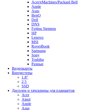
Acer/eMachines/Packard Bell
Apple
Asus
BenQ
Dell
DNS
Fujitsu Siemens
HP
Lenovo
MSI
RoverBook
Samsung
Sony
Toshiba
Разные
Видеокарты
Винчестеры
1.8"
2,5
SSD
Дисплеи и тачскрины для планшетов
Acer
Ainol
Apple
Asus