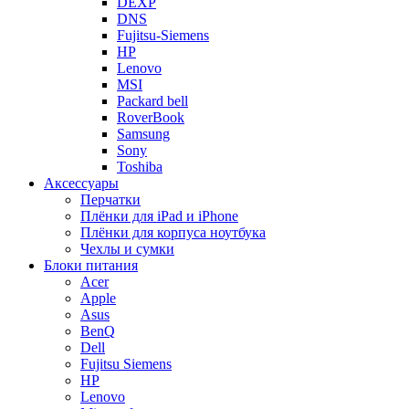
DEXP
DNS
Fujitsu-Siemens
HP
Lenovo
MSI
Packard bell
RoverBook
Samsung
Sony
Toshiba
Аксессуары
Перчатки
Плёнки для iPad и iPhone
Плёнки для корпуса ноутбука
Чехлы и сумки
Блоки питания
Acer
Apple
Asus
BenQ
Dell
Fujitsu Siemens
HP
Lenovo