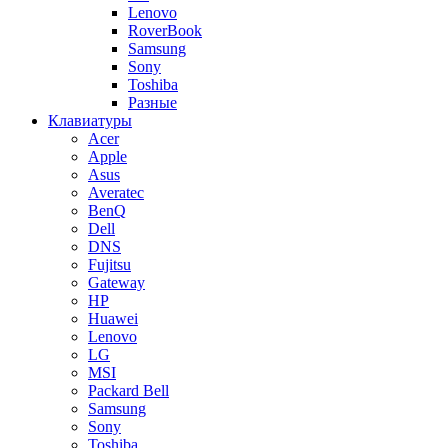
Lenovo
RoverBook
Samsung
Sony
Toshiba
Разные
Клавиатуры
Acer
Apple
Asus
Averatec
BenQ
Dell
DNS
Fujitsu
Gateway
HP
Huawei
Lenovo
LG
MSI
Packard Bell
Samsung
Sony
Toshiba