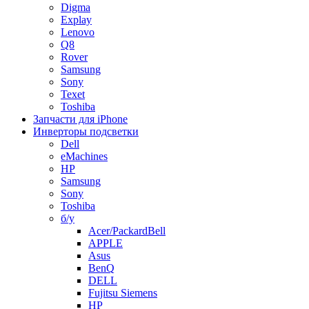
Digma
Explay
Lenovo
Q8
Rover
Samsung
Sony
Texet
Toshiba
Запчасти для iPhone
Инверторы подсветки
Dell
eMachines
HP
Samsung
Sony
Toshiba
б/у
Acer/PackardBell
APPLE
Asus
BenQ
DELL
Fujitsu Siemens
HP