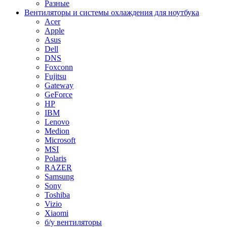
Разные
Вентиляторы и системы охлаждения для ноутбука
Acer
Apple
Asus
Dell
DNS
Foxconn
Fujitsu
Gateway
GeForce
HP
IBM
Lenovo
Medion
Microsoft
MSI
Polaris
RAZER
Samsung
Sony
Toshiba
Vizio
Xiaomi
б/у вентиляторы