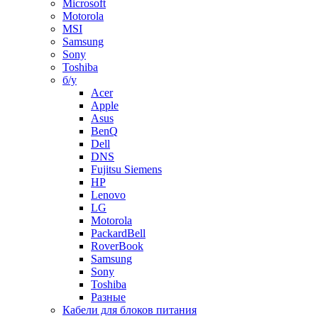
Microsoft
Motorola
MSI
Samsung
Sony
Toshiba
б/у
Acer
Apple
Asus
BenQ
Dell
DNS
Fujitsu Siemens
HP
Lenovo
LG
Motorola
PackardBell
RoverBook
Samsung
Sony
Toshiba
Разные
Кабели для блоков питания