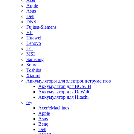
Acer
Apple
Asus
Dell
DNS
Fujitsu-Siemens
HP
Huawei
Lenovo
LG
MSI
Samsung
Sony
Toshiba
Xiaomi
Аккумуляторы для электроинструментов
Аккумулятор для BOSCH
Аккумулятор для DeWalt
Аккумулятор для Hitachi
б/у
Acer/eMachines
Apple
Asus
Benq
Dell