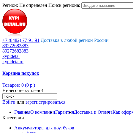
Регион:
Не определен
Поиск региона:
+7 (8482) 77-91-91
Доставка в любой регион России
89272682883
89272682883
kypidetal
kypidetalru
Корзина покупок
Товаров: 0 (0 р.)
Ничего не куплено!
Войти
или
зарегистрироваться
Главная
О компании
Гарантия
Доставка и Оплата
Как оформ
Категории
Аккумуляторы для ноутбуков