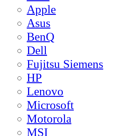
Apple
Asus
BenQ
Dell
Fujitsu Siemens
HP
Lenovo
Microsoft
Motorola
MSI