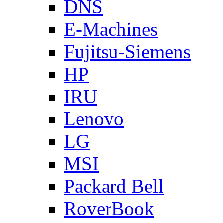
DNS
E-Machines
Fujitsu-Siemens
HP
IRU
Lenovo
LG
MSI
Packard Bell
RoverBook