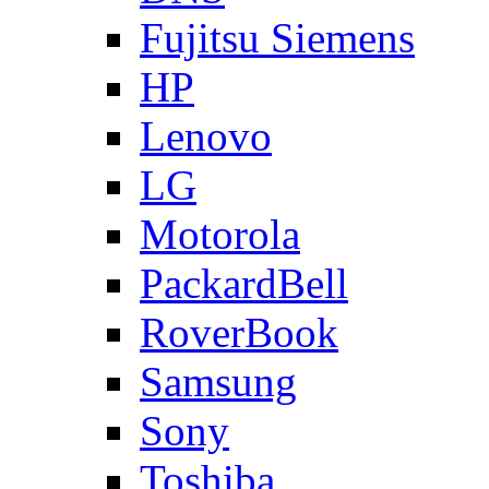
Fujitsu Siemens
HP
Lenovo
LG
Motorola
PackardBell
RoverBook
Samsung
Sony
Toshiba