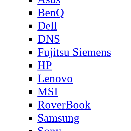
BenQ
Dell
DNS
Fujitsu Siemens
HP
Lenovo
MSI
RoverBook
Samsung
Sony