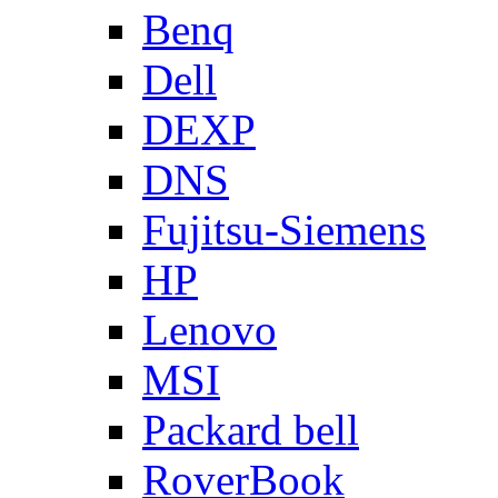
Benq
Dell
DEXP
DNS
Fujitsu-Siemens
HP
Lenovo
MSI
Packard bell
RoverBook