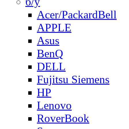
б/у
Acer/PackardBell
APPLE
Asus
BenQ
DELL
Fujitsu Siemens
HP
Lenovo
RoverBook