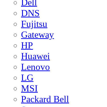
Dell
DNS
Fujitsu
Gateway
HP
Huawei
Lenovo
LG
MSI
Packard Bell