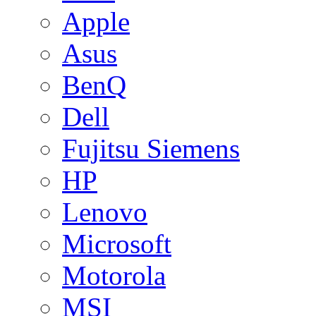
Apple
Asus
BenQ
Dell
Fujitsu Siemens
HP
Lenovo
Microsoft
Motorola
MSI