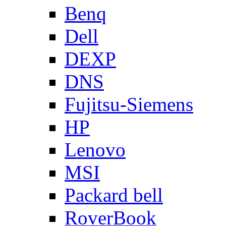
Benq
Dell
DEXP
DNS
Fujitsu-Siemens
HP
Lenovo
MSI
Packard bell
RoverBook