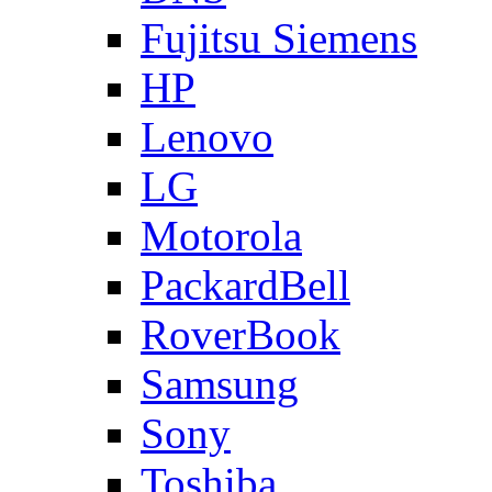
Fujitsu Siemens
HP
Lenovo
LG
Motorola
PackardBell
RoverBook
Samsung
Sony
Toshiba