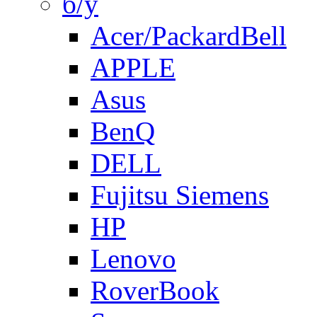
б/у
Acer/PackardBell
APPLE
Asus
BenQ
DELL
Fujitsu Siemens
HP
Lenovo
RoverBook