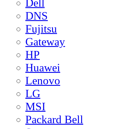
Dell
DNS
Fujitsu
Gateway
HP
Huawei
Lenovo
LG
MSI
Packard Bell