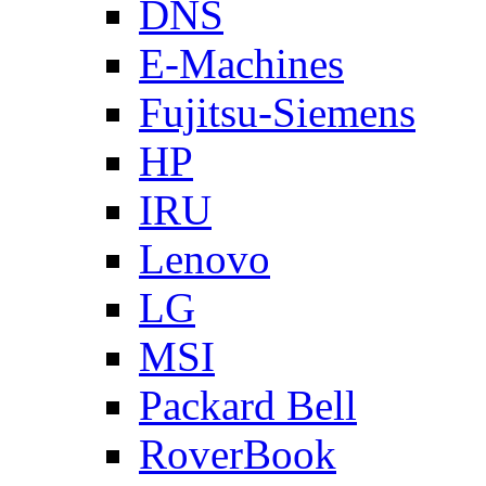
DNS
E-Machines
Fujitsu-Siemens
HP
IRU
Lenovo
LG
MSI
Packard Bell
RoverBook