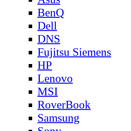
BenQ
Dell
DNS
Fujitsu Siemens
HP
Lenovo
MSI
RoverBook
Samsung
Sony