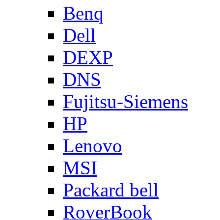
Benq
Dell
DEXP
DNS
Fujitsu-Siemens
HP
Lenovo
MSI
Packard bell
RoverBook