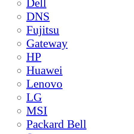
Dell
DNS
Fujitsu
Gateway
HP
Huawei
Lenovo
LG
MSI
Packard Bell