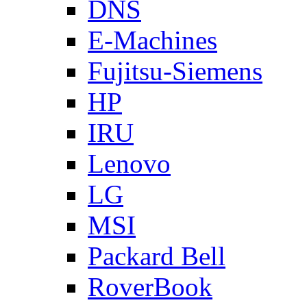
DNS
E-Machines
Fujitsu-Siemens
HP
IRU
Lenovo
LG
MSI
Packard Bell
RoverBook