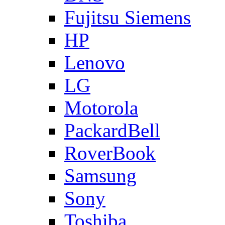
Fujitsu Siemens
HP
Lenovo
LG
Motorola
PackardBell
RoverBook
Samsung
Sony
Toshiba