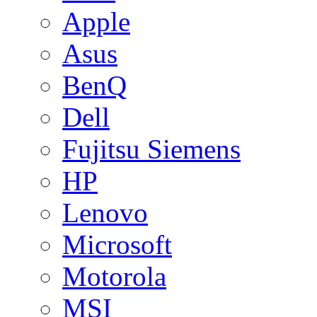
Apple
Asus
BenQ
Dell
Fujitsu Siemens
HP
Lenovo
Microsoft
Motorola
MSI