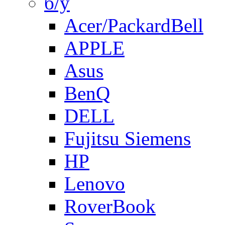
б/у
Acer/PackardBell
APPLE
Asus
BenQ
DELL
Fujitsu Siemens
HP
Lenovo
RoverBook