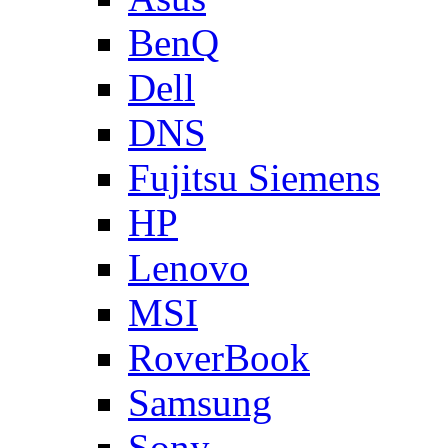
BenQ
Dell
DNS
Fujitsu Siemens
HP
Lenovo
MSI
RoverBook
Samsung
Sony