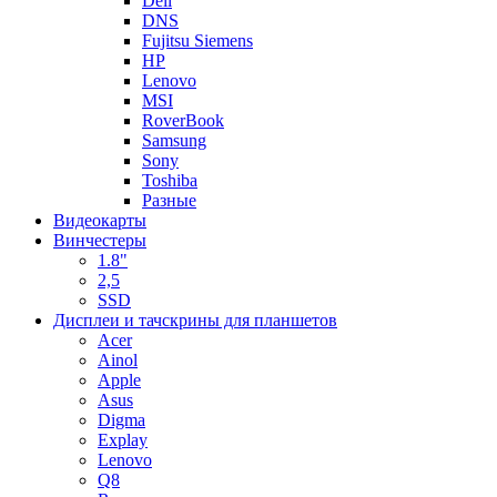
Dell
DNS
Fujitsu Siemens
HP
Lenovo
MSI
RoverBook
Samsung
Sony
Toshiba
Разные
Видеокарты
Винчестеры
1.8"
2,5
SSD
Дисплеи и тачскрины для планшетов
Acer
Ainol
Apple
Asus
Digma
Explay
Lenovo
Q8