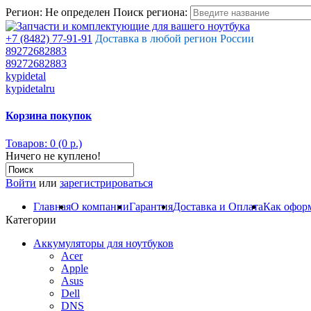
Регион:
Не определен
Поиск региона:
+7 (8482) 77-91-91
Доставка в любой регион России
89272682883
89272682883
kypidetal
kypidetalru
Корзина покупок
Товаров: 0 (0 р.)
Ничего не куплено!
Войти
или
зарегистрироваться
Главная
О компании
Гарантия
Доставка и Оплата
Как оформ
Категории
Аккумуляторы для ноутбуков
Acer
Apple
Asus
Dell
DNS