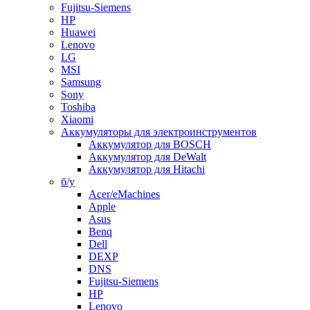
Fujitsu-Siemens
HP
Huawei
Lenovo
LG
MSI
Samsung
Sony
Toshiba
Xiaomi
Аккумуляторы для электроинструментов
Аккумулятор для BOSCH
Аккумулятор для DeWalt
Аккумулятор для Hitachi
б/у
Acer/eMachines
Apple
Asus
Benq
Dell
DEXP
DNS
Fujitsu-Siemens
HP
Lenovo