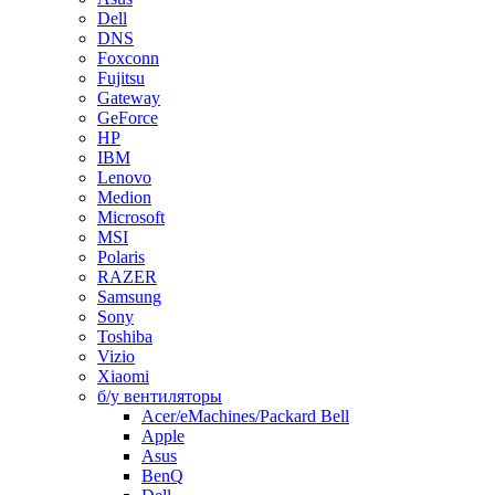
Dell
DNS
Foxconn
Fujitsu
Gateway
GeForce
HP
IBM
Lenovo
Medion
Microsoft
MSI
Polaris
RAZER
Samsung
Sony
Toshiba
Vizio
Xiaomi
б/у вентиляторы
Acer/eMachines/Packard Bell
Apple
Asus
BenQ