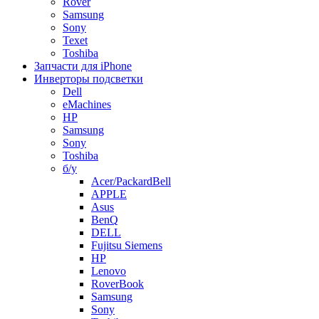
Rover
Samsung
Sony
Texet
Toshiba
Запчасти для iPhone
Инверторы подсветки
Dell
eMachines
HP
Samsung
Sony
Toshiba
б/у
Acer/PackardBell
APPLE
Asus
BenQ
DELL
Fujitsu Siemens
HP
Lenovo
RoverBook
Samsung
Sony