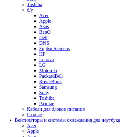
Toshiba
б/у
Acer
Apple
Asus
BenQ
Dell
DNS
Fujitsu Siemens
HP
Lenovo
LG
Motorola
PackardBell
RoverBook
Samsung
Sony
Toshiba
Разные
Кабели для блоков питания
Разные
Вентиляторы и системы охлаждения для ноутбука
Acer
Apple
Asus