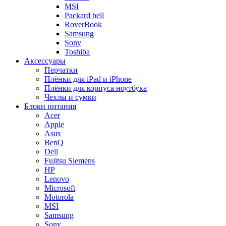
MSI
Packard bell
RoverBook
Samsung
Sony
Toshiba
Аксессуары
Перчатки
Плёнки для iPad и iPhone
Плёнки для корпуса ноутбука
Чехлы и сумки
Блоки питания
Acer
Apple
Asus
BenQ
Dell
Fujitsu Siemens
HP
Lenovo
Microsoft
Motorola
MSI
Samsung
Sony