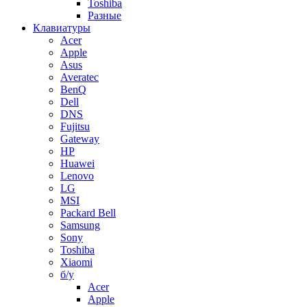
Toshiba
Разные
Клавиатуры
Acer
Apple
Asus
Averatec
BenQ
Dell
DNS
Fujitsu
Gateway
HP
Huawei
Lenovo
LG
MSI
Packard Bell
Samsung
Sony
Toshiba
Xiaomi
б/у
Acer
Apple