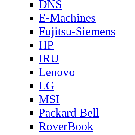
DNS
E-Machines
Fujitsu-Siemens
HP
IRU
Lenovo
LG
MSI
Packard Bell
RoverBook