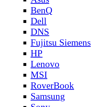
BenQ
Dell
DNS
Fujitsu Siemens
HP
Lenovo
MSI
RoverBook
Samsung
Sony