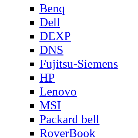
Benq
Dell
DEXP
DNS
Fujitsu-Siemens
HP
Lenovo
MSI
Packard bell
RoverBook