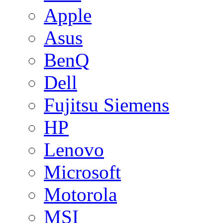
Apple
Asus
BenQ
Dell
Fujitsu Siemens
HP
Lenovo
Microsoft
Motorola
MSI