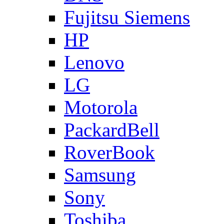
Fujitsu Siemens
HP
Lenovo
LG
Motorola
PackardBell
RoverBook
Samsung
Sony
Toshiba