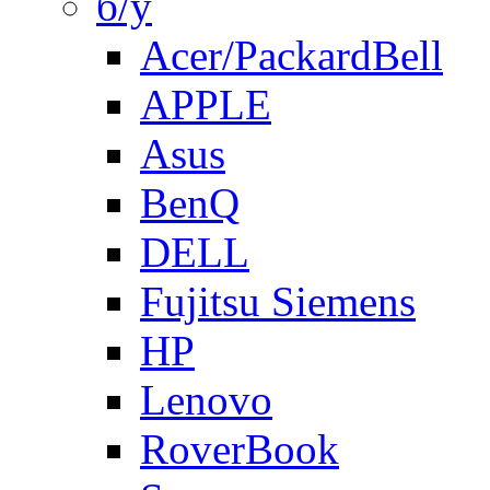
б/у
Acer/PackardBell
APPLE
Asus
BenQ
DELL
Fujitsu Siemens
HP
Lenovo
RoverBook