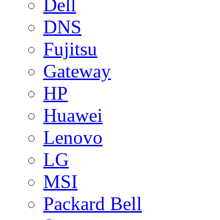
Dell
DNS
Fujitsu
Gateway
HP
Huawei
Lenovo
LG
MSI
Packard Bell