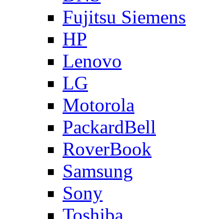
Fujitsu Siemens
HP
Lenovo
LG
Motorola
PackardBell
RoverBook
Samsung
Sony
Toshiba