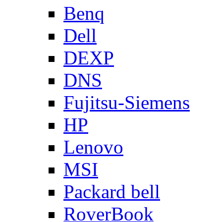
Benq
Dell
DEXP
DNS
Fujitsu-Siemens
HP
Lenovo
MSI
Packard bell
RoverBook