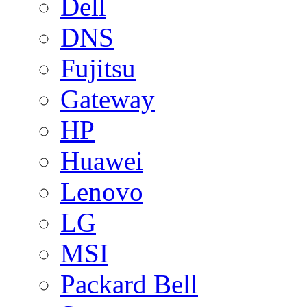
Dell
DNS
Fujitsu
Gateway
HP
Huawei
Lenovo
LG
MSI
Packard Bell