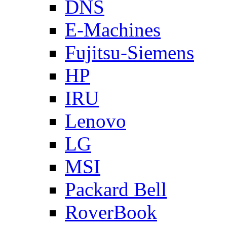
DNS
E-Machines
Fujitsu-Siemens
HP
IRU
Lenovo
LG
MSI
Packard Bell
RoverBook