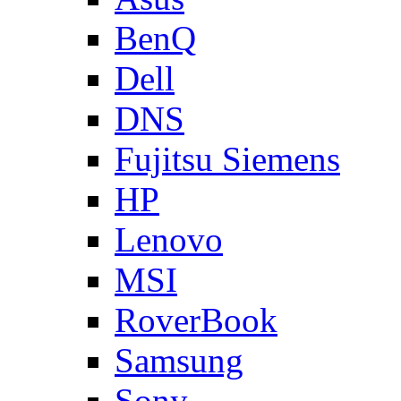
BenQ
Dell
DNS
Fujitsu Siemens
HP
Lenovo
MSI
RoverBook
Samsung
Sony