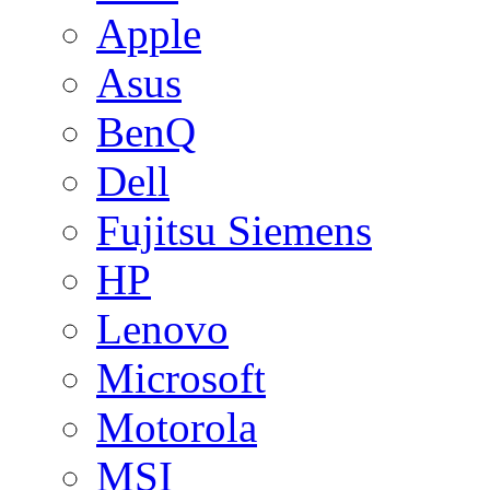
Apple
Asus
BenQ
Dell
Fujitsu Siemens
HP
Lenovo
Microsoft
Motorola
MSI