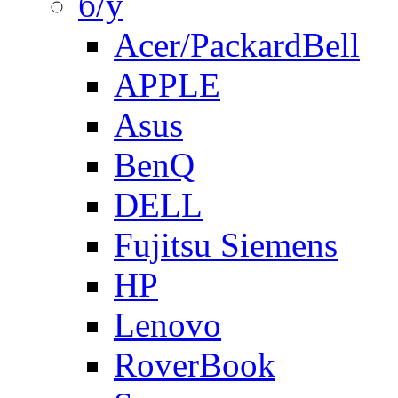
б/у
Acer/PackardBell
APPLE
Asus
BenQ
DELL
Fujitsu Siemens
HP
Lenovo
RoverBook