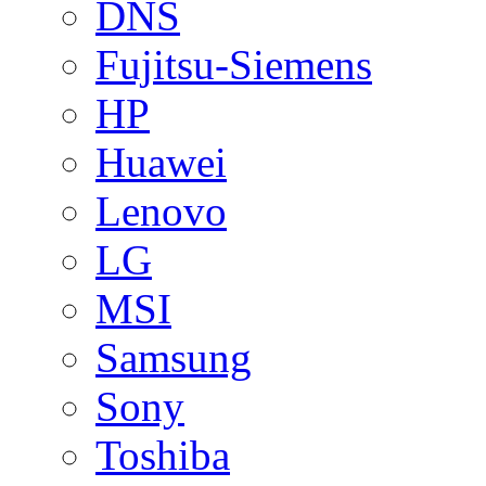
DNS
Fujitsu-Siemens
HP
Huawei
Lenovo
LG
MSI
Samsung
Sony
Toshiba