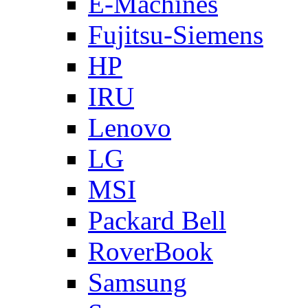
E-Machines
Fujitsu-Siemens
HP
IRU
Lenovo
LG
MSI
Packard Bell
RoverBook
Samsung