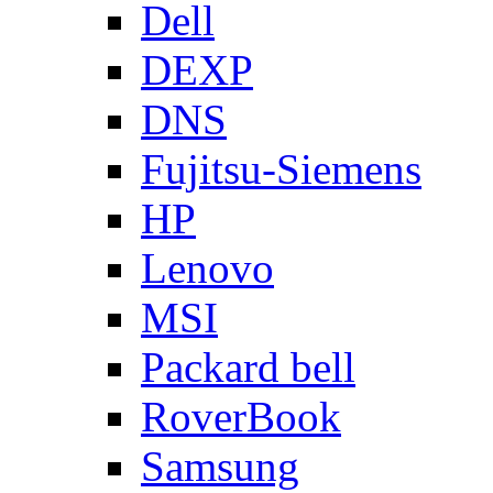
Dell
DEXP
DNS
Fujitsu-Siemens
HP
Lenovo
MSI
Packard bell
RoverBook
Samsung