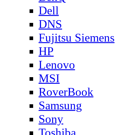
Dell
DNS
Fujitsu Siemens
HP
Lenovo
MSI
RoverBook
Samsung
Sony
Toshiba