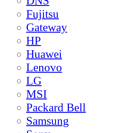
DNS
Fujitsu
Gateway
HP
Huawei
Lenovo
LG
MSI
Packard Bell
Samsung