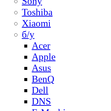
Sony
Toshiba
Xiaomi
б/у
Acer
Apple
Asus
BenQ
Dell
DNS