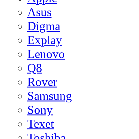
Asus
Digma
Explay
Lenovo
Q8
Rover
Samsung
Sony
Texet
Toshiba