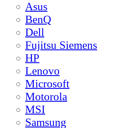
Asus
BenQ
Dell
Fujitsu Siemens
HP
Lenovo
Microsoft
Motorola
MSI
Samsung