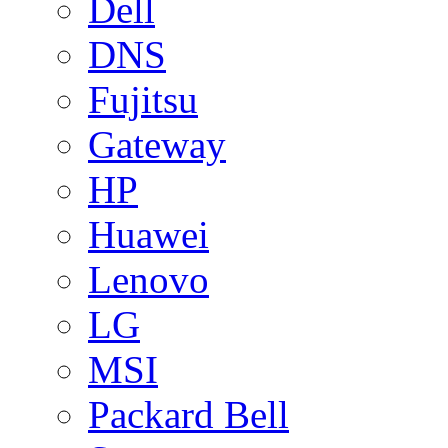
Dell
DNS
Fujitsu
Gateway
HP
Huawei
Lenovo
LG
MSI
Packard Bell