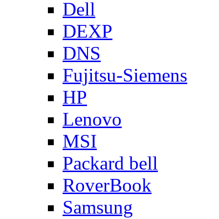
Dell
DEXP
DNS
Fujitsu-Siemens
HP
Lenovo
MSI
Packard bell
RoverBook
Samsung