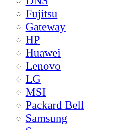
DNS
Fujitsu
Gateway
HP
Huawei
Lenovo
LG
MSI
Packard Bell
Samsung