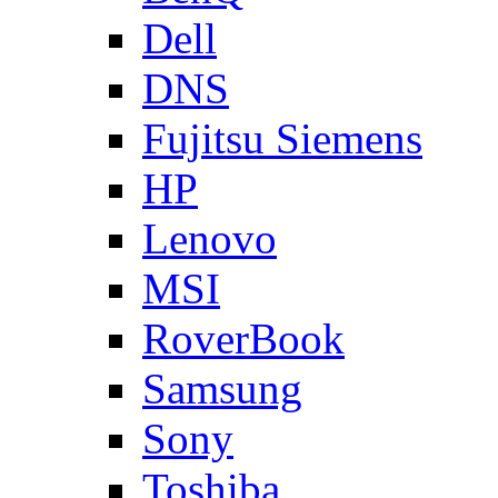
Dell
DNS
Fujitsu Siemens
HP
Lenovo
MSI
RoverBook
Samsung
Sony
Toshiba