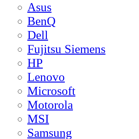
Asus
BenQ
Dell
Fujitsu Siemens
HP
Lenovo
Microsoft
Motorola
MSI
Samsung