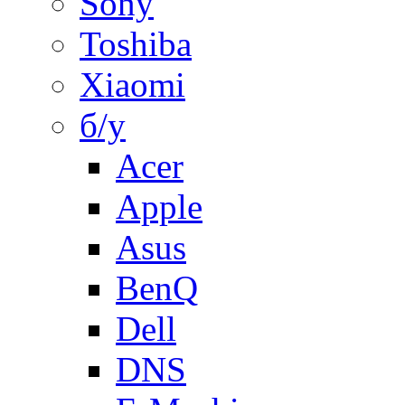
Sony
Toshiba
Xiaomi
б/у
Acer
Apple
Asus
BenQ
Dell
DNS