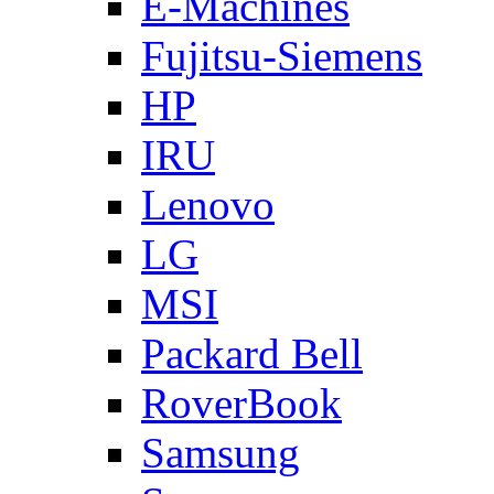
E-Machines
Fujitsu-Siemens
HP
IRU
Lenovo
LG
MSI
Packard Bell
RoverBook
Samsung