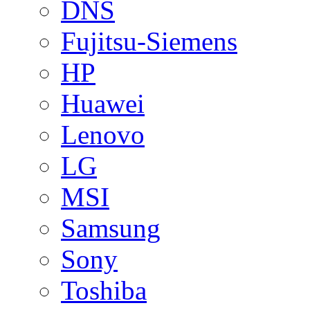
DNS
Fujitsu-Siemens
HP
Huawei
Lenovo
LG
MSI
Samsung
Sony
Toshiba