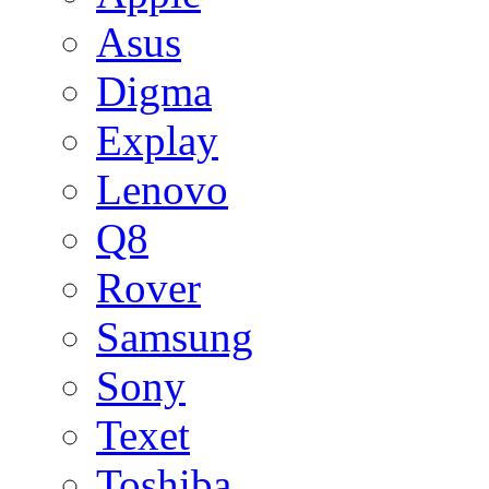
Asus
Digma
Explay
Lenovo
Q8
Rover
Samsung
Sony
Texet
Toshiba