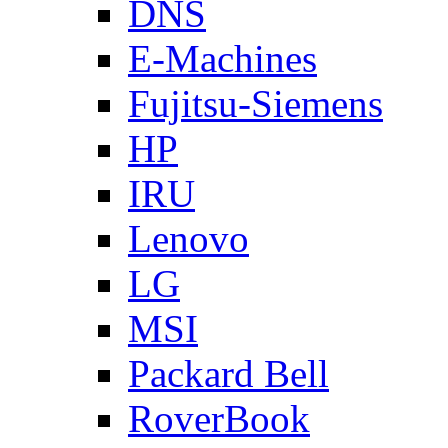
DNS
E-Machines
Fujitsu-Siemens
HP
IRU
Lenovo
LG
MSI
Packard Bell
RoverBook