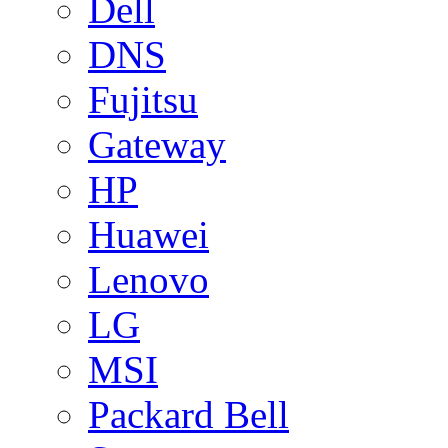
Dell
DNS
Fujitsu
Gateway
HP
Huawei
Lenovo
LG
MSI
Packard Bell