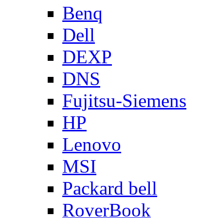
Benq
Dell
DEXP
DNS
Fujitsu-Siemens
HP
Lenovo
MSI
Packard bell
RoverBook