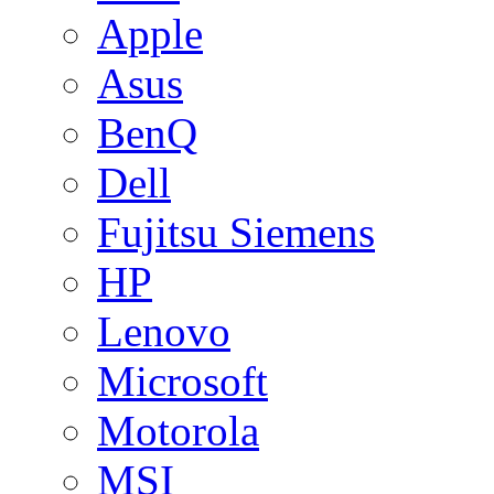
Apple
Asus
BenQ
Dell
Fujitsu Siemens
HP
Lenovo
Microsoft
Motorola
MSI