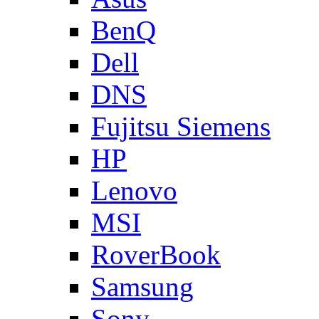
BenQ
Dell
DNS
Fujitsu Siemens
HP
Lenovo
MSI
RoverBook
Samsung
Sony