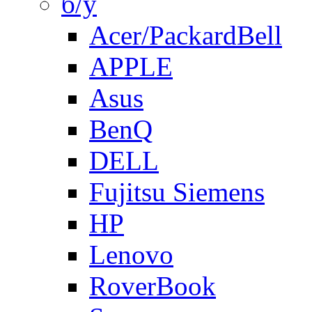
б/у
Acer/PackardBell
APPLE
Asus
BenQ
DELL
Fujitsu Siemens
HP
Lenovo
RoverBook