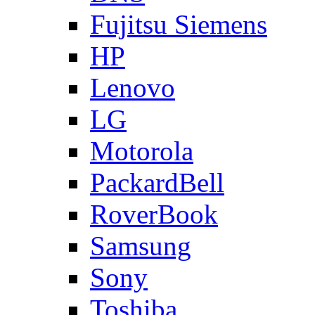
Fujitsu Siemens
HP
Lenovo
LG
Motorola
PackardBell
RoverBook
Samsung
Sony
Toshiba