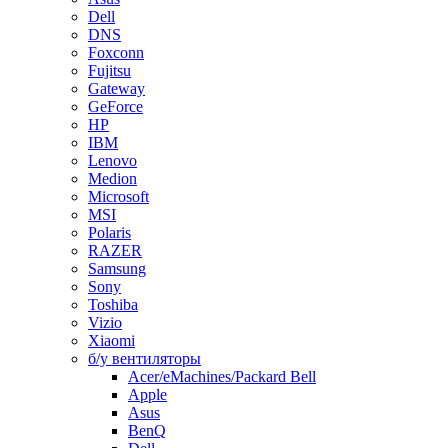
Dell
DNS
Foxconn
Fujitsu
Gateway
GeForce
HP
IBM
Lenovo
Medion
Microsoft
MSI
Polaris
RAZER
Samsung
Sony
Toshiba
Vizio
Xiaomi
б/у вентиляторы
Acer/eMachines/Packard Bell
Apple
Asus
BenQ