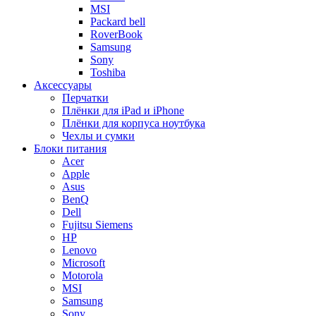
MSI
Packard bell
RoverBook
Samsung
Sony
Toshiba
Аксессуары
Перчатки
Плёнки для iPad и iPhone
Плёнки для корпуса ноутбука
Чехлы и сумки
Блоки питания
Acer
Apple
Asus
BenQ
Dell
Fujitsu Siemens
HP
Lenovo
Microsoft
Motorola
MSI
Samsung
Sony