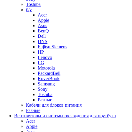
Toshiba
б/у
Acer
Apple
Asus
BenQ
Dell
DNS
Fujitsu Siemens
HP
Lenovo
LG
Motorola
PackardBell
RoverBook
Samsung
Sony
Toshiba
Разные
Кабели для блоков питания
Разные
Вентиляторы и системы охлаждения для ноутбука
Acer
Apple
Asus