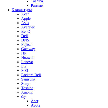
Toshiba
Разные
Клавиатуры
Acer
Apple
Asus
Averatec
BenQ
Dell
DNS
Fujitsu
Gateway
HP
Huawei
Lenovo
LG
MSI
Packard Bell
Samsung
Sony
Toshiba
Xiaomi
б/у
Acer
Apple