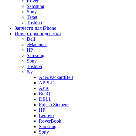
Rover
Samsung
Sony
Texet
Toshiba
Запчасти для iPhone
Инверторы подсветки
Dell
eMachines
HP
Samsung
Sony
Toshiba
б/у
Acer/PackardBell
APPLE
Asus
BenQ
DELL
Fujitsu Siemens
HP
Lenovo
RoverBook
Samsung
Sony