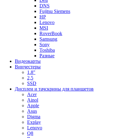
Dell
DNS
Fujitsu Siemens
HP
Lenovo
MSI
RoverBook
Samsung
Sony
Toshiba
Разные
Видеокарты
Винчестеры
1.8"
2,5
SSD
Дисплеи и тачскрины для планшетов
Acer
Ainol
Apple
Asus
Digma
Explay
Lenovo
Q8