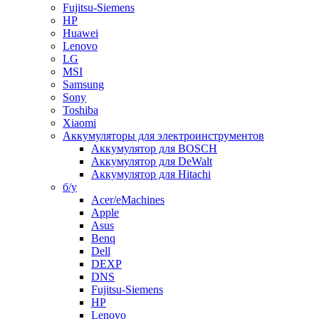
Fujitsu-Siemens
HP
Huawei
Lenovo
LG
MSI
Samsung
Sony
Toshiba
Xiaomi
Аккумуляторы для электроинструментов
Аккумулятор для BOSCH
Аккумулятор для DeWalt
Аккумулятор для Hitachi
б/у
Acer/eMachines
Apple
Asus
Benq
Dell
DEXP
DNS
Fujitsu-Siemens
HP
Lenovo