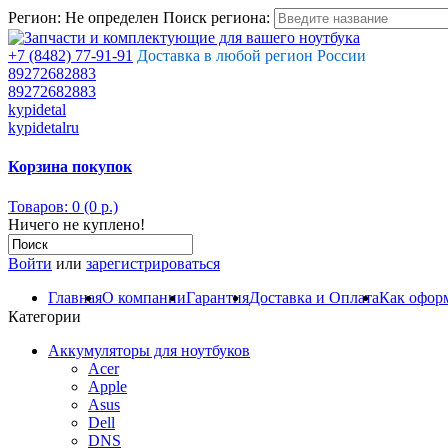
Регион:
Не определен
Поиск региона:
+7 (8482) 77-91-91
Доставка в любой регион России
89272682883
89272682883
kypidetal
kypidetalru
Корзина покупок
Товаров: 0 (0 р.)
Ничего не куплено!
Войти
или
зарегистрироваться
Главная
О компании
Гарантия
Доставка и Оплата
Как оформ
Категории
Аккумуляторы для ноутбуков
Acer
Apple
Asus
Dell
DNS