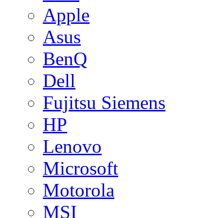
Apple
Asus
BenQ
Dell
Fujitsu Siemens
HP
Lenovo
Microsoft
Motorola
MSI