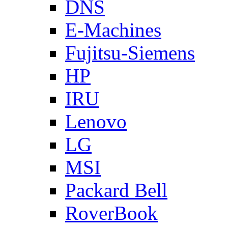
DNS
E-Machines
Fujitsu-Siemens
HP
IRU
Lenovo
LG
MSI
Packard Bell
RoverBook