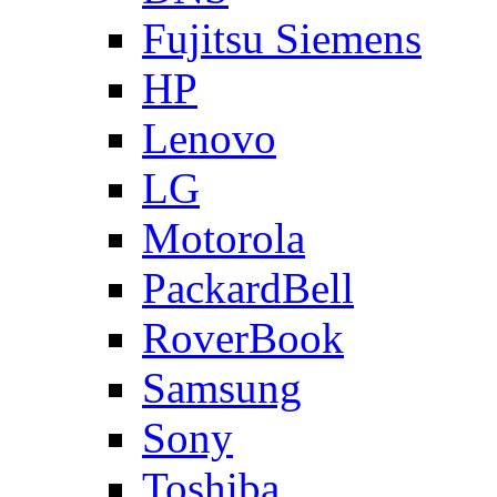
Fujitsu Siemens
HP
Lenovo
LG
Motorola
PackardBell
RoverBook
Samsung
Sony
Toshiba