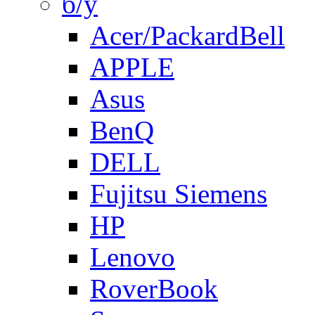
б/у
Acer/PackardBell
APPLE
Asus
BenQ
DELL
Fujitsu Siemens
HP
Lenovo
RoverBook