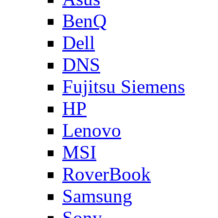
BenQ
Dell
DNS
Fujitsu Siemens
HP
Lenovo
MSI
RoverBook
Samsung
Sony