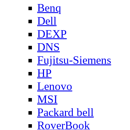
Benq
Dell
DEXP
DNS
Fujitsu-Siemens
HP
Lenovo
MSI
Packard bell
RoverBook