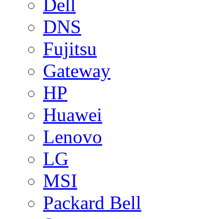
Dell
DNS
Fujitsu
Gateway
HP
Huawei
Lenovo
LG
MSI
Packard Bell