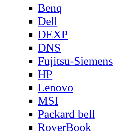
Benq
Dell
DEXP
DNS
Fujitsu-Siemens
HP
Lenovo
MSI
Packard bell
RoverBook