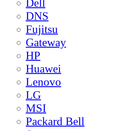
Dell
DNS
Fujitsu
Gateway
HP
Huawei
Lenovo
LG
MSI
Packard Bell