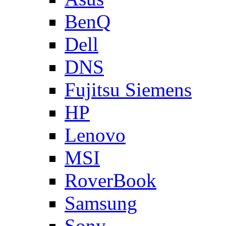
BenQ
Dell
DNS
Fujitsu Siemens
HP
Lenovo
MSI
RoverBook
Samsung
Sony