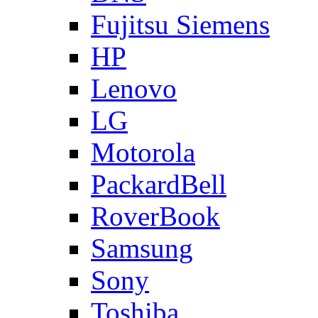
Fujitsu Siemens
HP
Lenovo
LG
Motorola
PackardBell
RoverBook
Samsung
Sony
Toshiba