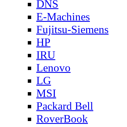
DNS
E-Machines
Fujitsu-Siemens
HP
IRU
Lenovo
LG
MSI
Packard Bell
RoverBook