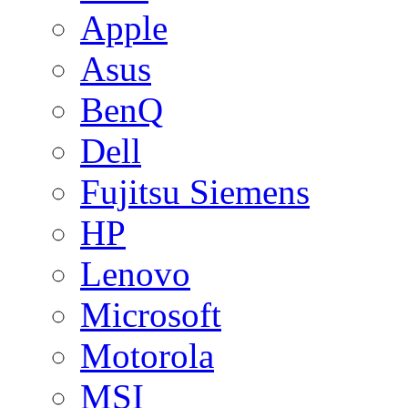
Apple
Asus
BenQ
Dell
Fujitsu Siemens
HP
Lenovo
Microsoft
Motorola
MSI