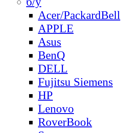
б/у
Acer/PackardBell
APPLE
Asus
BenQ
DELL
Fujitsu Siemens
HP
Lenovo
RoverBook