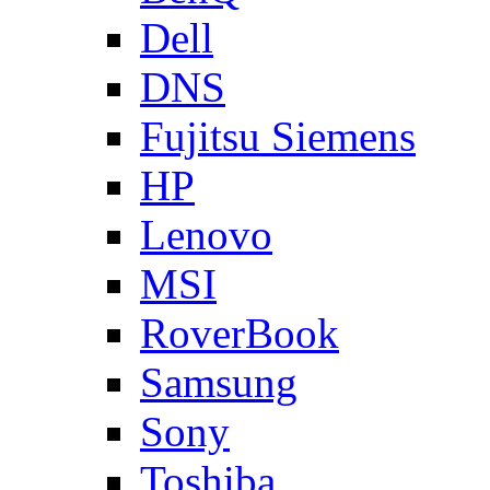
Dell
DNS
Fujitsu Siemens
HP
Lenovo
MSI
RoverBook
Samsung
Sony
Toshiba