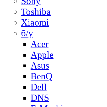
Sony
Toshiba
Xiaomi
б/у
Acer
Apple
Asus
BenQ
Dell
DNS