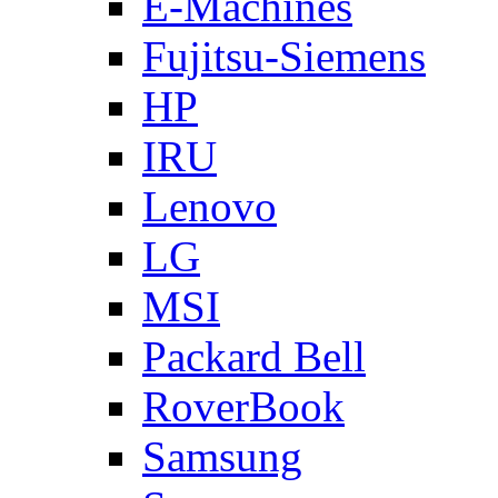
E-Machines
Fujitsu-Siemens
HP
IRU
Lenovo
LG
MSI
Packard Bell
RoverBook
Samsung