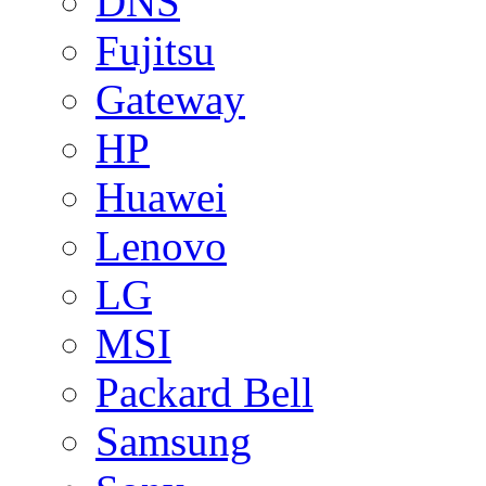
DNS
Fujitsu
Gateway
HP
Huawei
Lenovo
LG
MSI
Packard Bell
Samsung