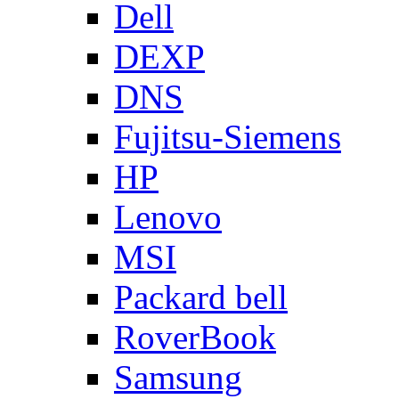
Dell
DEXP
DNS
Fujitsu-Siemens
HP
Lenovo
MSI
Packard bell
RoverBook
Samsung