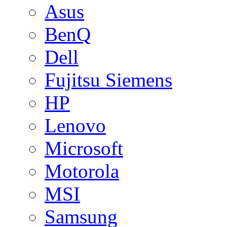
Asus
BenQ
Dell
Fujitsu Siemens
HP
Lenovo
Microsoft
Motorola
MSI
Samsung