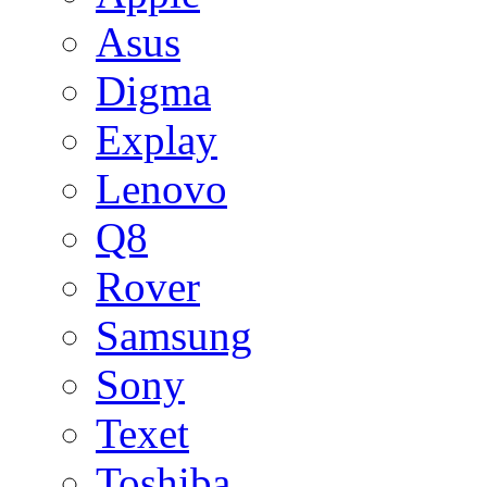
Asus
Digma
Explay
Lenovo
Q8
Rover
Samsung
Sony
Texet
Toshiba