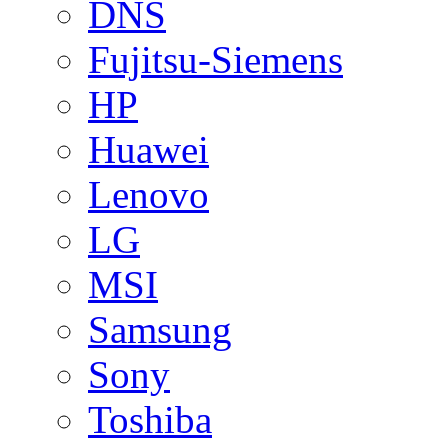
DNS
Fujitsu-Siemens
HP
Huawei
Lenovo
LG
MSI
Samsung
Sony
Toshiba