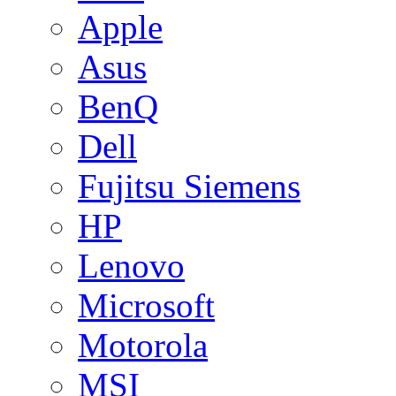
Apple
Asus
BenQ
Dell
Fujitsu Siemens
HP
Lenovo
Microsoft
Motorola
MSI