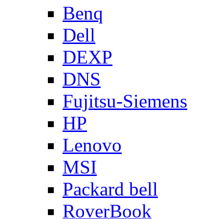
Benq
Dell
DEXP
DNS
Fujitsu-Siemens
HP
Lenovo
MSI
Packard bell
RoverBook