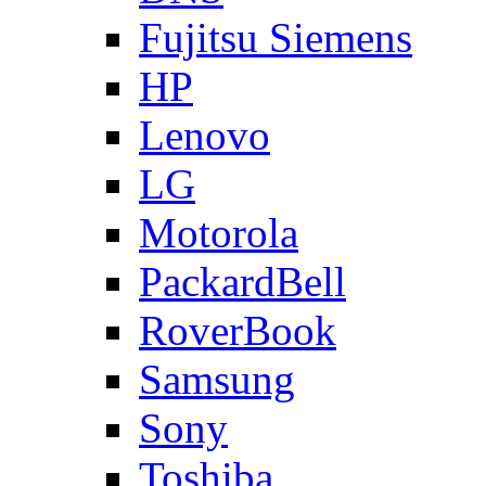
Fujitsu Siemens
HP
Lenovo
LG
Motorola
PackardBell
RoverBook
Samsung
Sony
Toshiba