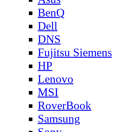
BenQ
Dell
DNS
Fujitsu Siemens
HP
Lenovo
MSI
RoverBook
Samsung
Sony