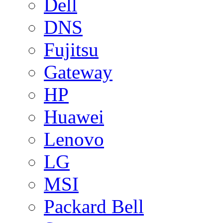
Dell
DNS
Fujitsu
Gateway
HP
Huawei
Lenovo
LG
MSI
Packard Bell