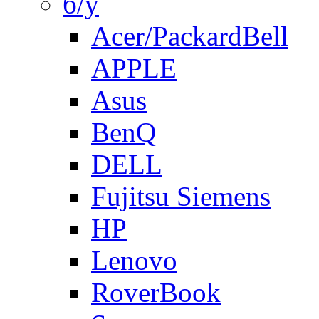
б/у
Acer/PackardBell
APPLE
Asus
BenQ
DELL
Fujitsu Siemens
HP
Lenovo
RoverBook