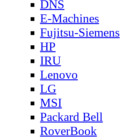
DNS
E-Machines
Fujitsu-Siemens
HP
IRU
Lenovo
LG
MSI
Packard Bell
RoverBook