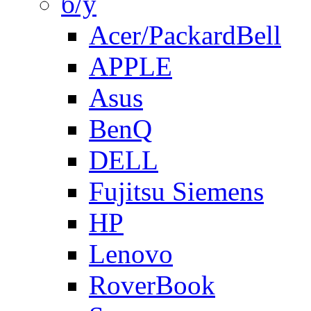
б/у
Acer/PackardBell
APPLE
Asus
BenQ
DELL
Fujitsu Siemens
HP
Lenovo
RoverBook