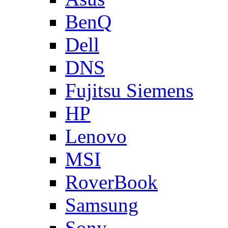
BenQ
Dell
DNS
Fujitsu Siemens
HP
Lenovo
MSI
RoverBook
Samsung
Sony