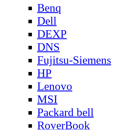
Benq
Dell
DEXP
DNS
Fujitsu-Siemens
HP
Lenovo
MSI
Packard bell
RoverBook