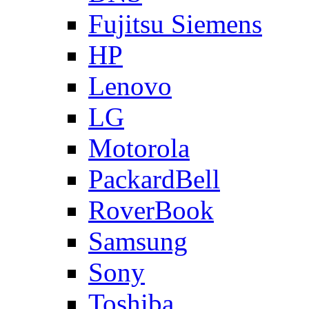
Fujitsu Siemens
HP
Lenovo
LG
Motorola
PackardBell
RoverBook
Samsung
Sony
Toshiba