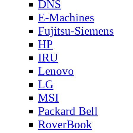
DNS
E-Machines
Fujitsu-Siemens
HP
IRU
Lenovo
LG
MSI
Packard Bell
RoverBook