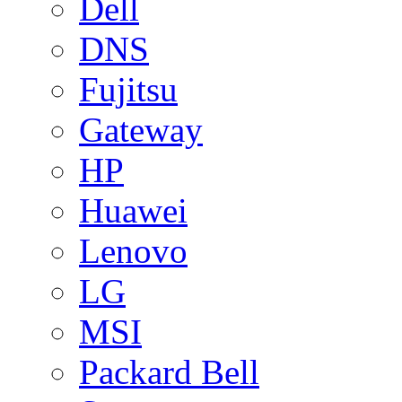
Dell
DNS
Fujitsu
Gateway
HP
Huawei
Lenovo
LG
MSI
Packard Bell