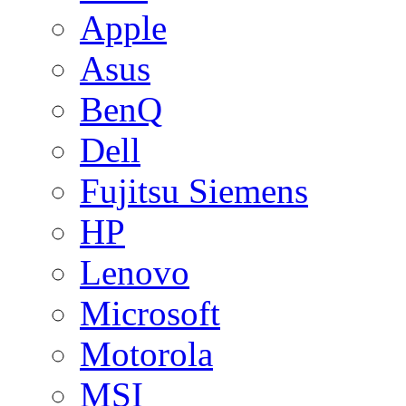
Apple
Asus
BenQ
Dell
Fujitsu Siemens
HP
Lenovo
Microsoft
Motorola
MSI