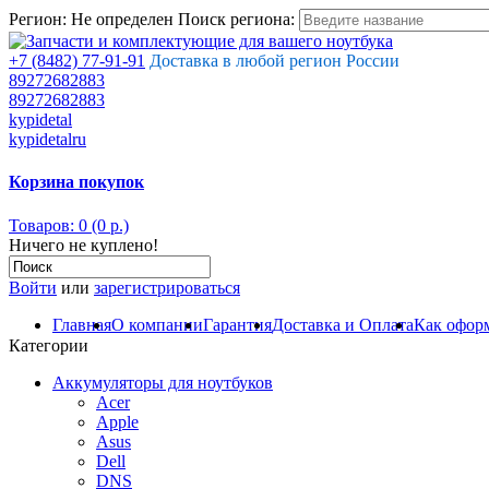
Регион:
Не определен
Поиск региона:
+7 (8482) 77-91-91
Доставка в любой регион России
89272682883
89272682883
kypidetal
kypidetalru
Корзина покупок
Товаров: 0 (0 р.)
Ничего не куплено!
Войти
или
зарегистрироваться
Главная
О компании
Гарантия
Доставка и Оплата
Как оформ
Категории
Аккумуляторы для ноутбуков
Acer
Apple
Asus
Dell
DNS