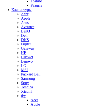
Toshiba
Разные
Клавиатуры
Acer
Apple
Asus
Averatec
BenQ
Dell
DNS
Fujitsu
Gateway
HP
Huawei
Lenovo
LG
MSI
Packard Bell
Samsung
Sony
Toshiba
Xiaomi
б/у
Acer
Apple