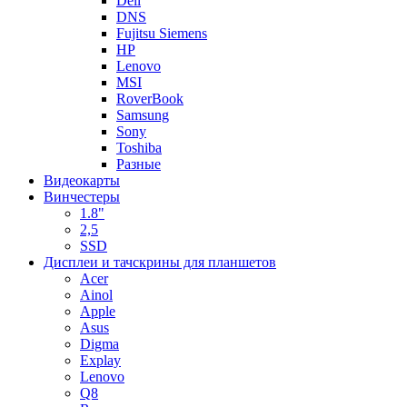
Dell
DNS
Fujitsu Siemens
HP
Lenovo
MSI
RoverBook
Samsung
Sony
Toshiba
Разные
Видеокарты
Винчестеры
1.8"
2,5
SSD
Дисплеи и тачскрины для планшетов
Acer
Ainol
Apple
Asus
Digma
Explay
Lenovo
Q8