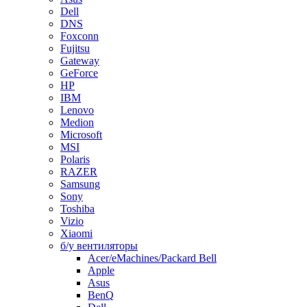
Dell
DNS
Foxconn
Fujitsu
Gateway
GeForce
HP
IBM
Lenovo
Medion
Microsoft
MSI
Polaris
RAZER
Samsung
Sony
Toshiba
Vizio
Xiaomi
б/у вентиляторы
Acer/eMachines/Packard Bell
Apple
Asus
BenQ