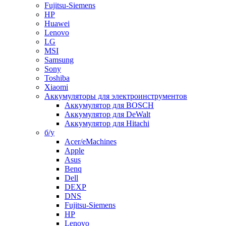
Fujitsu-Siemens
HP
Huawei
Lenovo
LG
MSI
Samsung
Sony
Toshiba
Xiaomi
Аккумуляторы для электроинструментов
Аккумулятор для BOSCH
Аккумулятор для DeWalt
Аккумулятор для Hitachi
б/у
Acer/eMachines
Apple
Asus
Benq
Dell
DEXP
DNS
Fujitsu-Siemens
HP
Lenovo