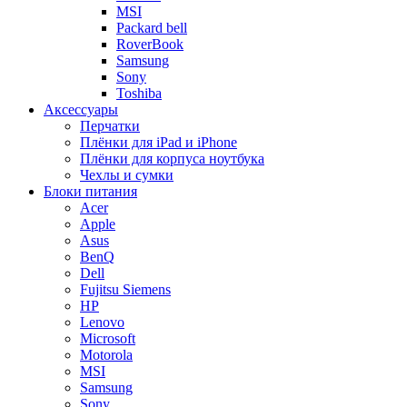
MSI
Packard bell
RoverBook
Samsung
Sony
Toshiba
Аксессуары
Перчатки
Плёнки для iPad и iPhone
Плёнки для корпуса ноутбука
Чехлы и сумки
Блоки питания
Acer
Apple
Asus
BenQ
Dell
Fujitsu Siemens
HP
Lenovo
Microsoft
Motorola
MSI
Samsung
Sony