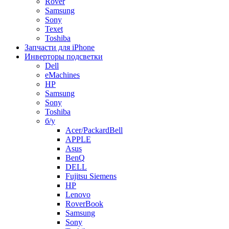
Rover
Samsung
Sony
Texet
Toshiba
Запчасти для iPhone
Инверторы подсветки
Dell
eMachines
HP
Samsung
Sony
Toshiba
б/у
Acer/PackardBell
APPLE
Asus
BenQ
DELL
Fujitsu Siemens
HP
Lenovo
RoverBook
Samsung
Sony