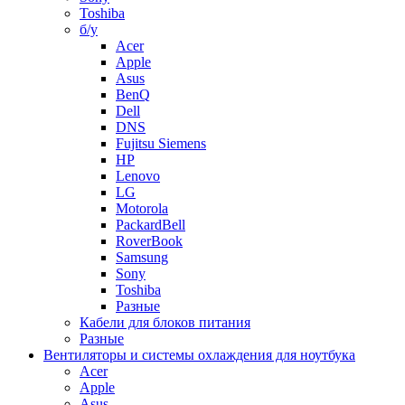
Toshiba
б/у
Acer
Apple
Asus
BenQ
Dell
DNS
Fujitsu Siemens
HP
Lenovo
LG
Motorola
PackardBell
RoverBook
Samsung
Sony
Toshiba
Разные
Кабели для блоков питания
Разные
Вентиляторы и системы охлаждения для ноутбука
Acer
Apple
Asus