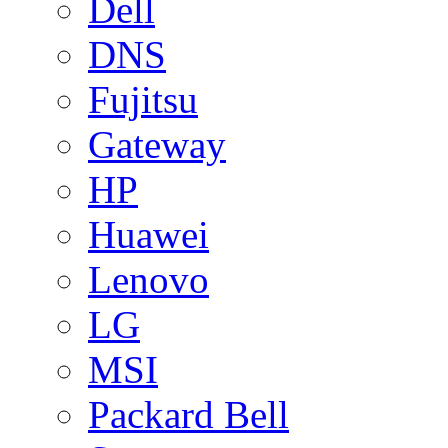
Dell
DNS
Fujitsu
Gateway
HP
Huawei
Lenovo
LG
MSI
Packard Bell