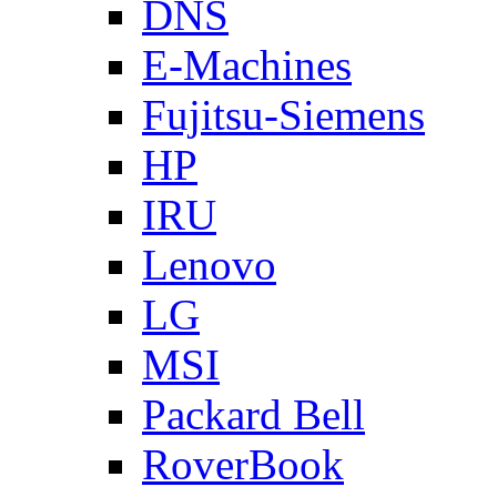
DNS
E-Machines
Fujitsu-Siemens
HP
IRU
Lenovo
LG
MSI
Packard Bell
RoverBook