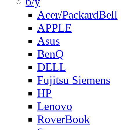
б/у
Acer/PackardBell
APPLE
Asus
BenQ
DELL
Fujitsu Siemens
HP
Lenovo
RoverBook