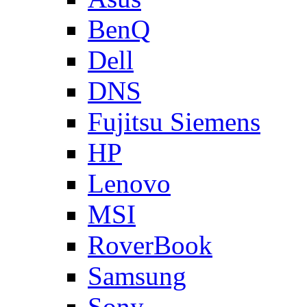
BenQ
Dell
DNS
Fujitsu Siemens
HP
Lenovo
MSI
RoverBook
Samsung
Sony