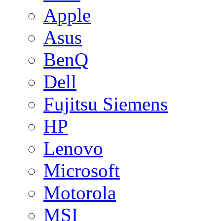
Apple
Asus
BenQ
Dell
Fujitsu Siemens
HP
Lenovo
Microsoft
Motorola
MSI