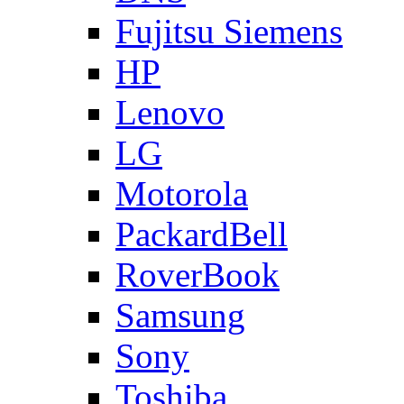
Fujitsu Siemens
HP
Lenovo
LG
Motorola
PackardBell
RoverBook
Samsung
Sony
Toshiba