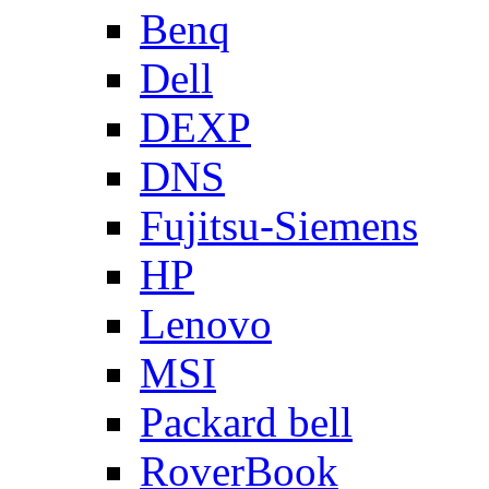
Benq
Dell
DEXP
DNS
Fujitsu-Siemens
HP
Lenovo
MSI
Packard bell
RoverBook