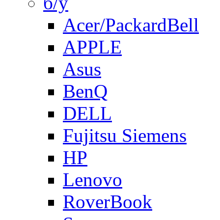
б/у
Acer/PackardBell
APPLE
Asus
BenQ
DELL
Fujitsu Siemens
HP
Lenovo
RoverBook