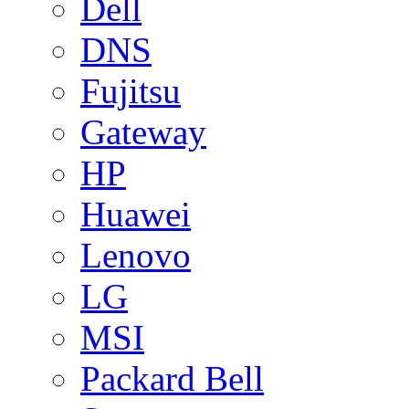
Dell
DNS
Fujitsu
Gateway
HP
Huawei
Lenovo
LG
MSI
Packard Bell