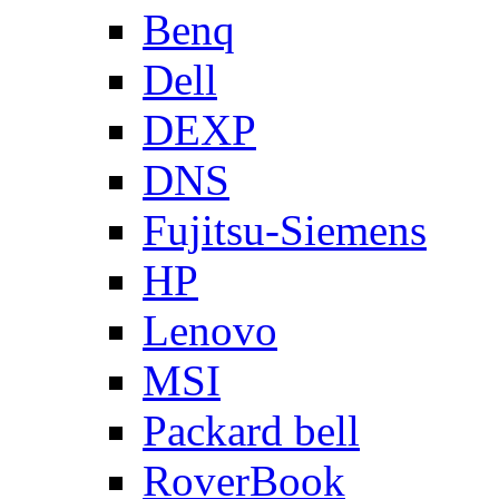
Benq
Dell
DEXP
DNS
Fujitsu-Siemens
HP
Lenovo
MSI
Packard bell
RoverBook