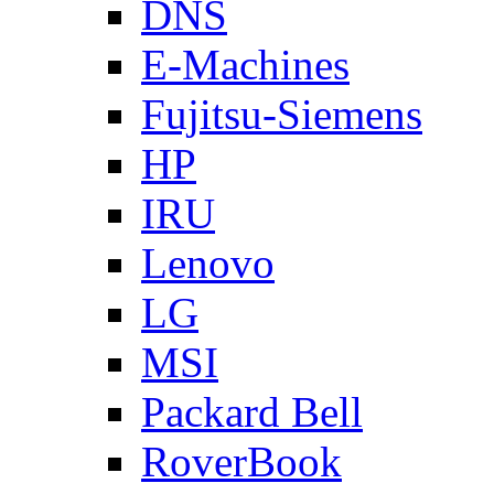
DNS
E-Machines
Fujitsu-Siemens
HP
IRU
Lenovo
LG
MSI
Packard Bell
RoverBook