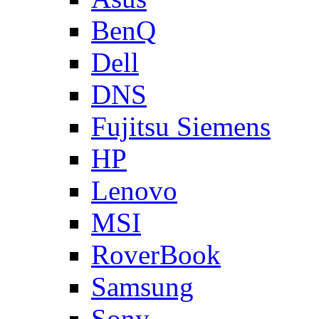
BenQ
Dell
DNS
Fujitsu Siemens
HP
Lenovo
MSI
RoverBook
Samsung
Sony