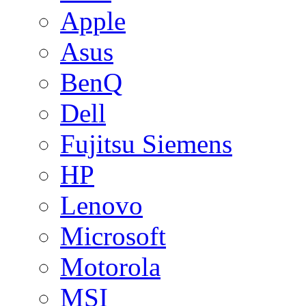
Apple
Asus
BenQ
Dell
Fujitsu Siemens
HP
Lenovo
Microsoft
Motorola
MSI