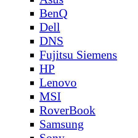
BenQ
Dell
DNS
Fujitsu Siemens
HP
Lenovo
MSI
RoverBook
Samsung
Sony