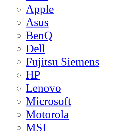
Apple
Asus
BenQ
Dell
Fujitsu Siemens
HP
Lenovo
Microsoft
Motorola
MSI