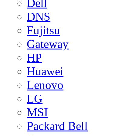
Dell
DNS
Fujitsu
Gateway
HP
Huawei
Lenovo
LG
MSI
Packard Bell