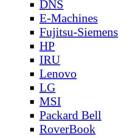
DNS
E-Machines
Fujitsu-Siemens
HP
IRU
Lenovo
LG
MSI
Packard Bell
RoverBook