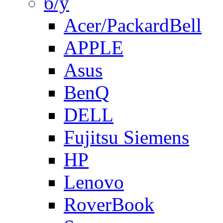
б/у
Acer/PackardBell
APPLE
Asus
BenQ
DELL
Fujitsu Siemens
HP
Lenovo
RoverBook