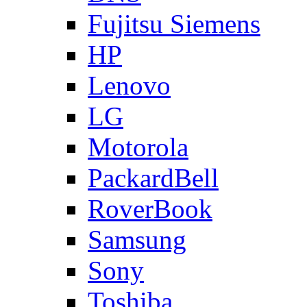
Fujitsu Siemens
HP
Lenovo
LG
Motorola
PackardBell
RoverBook
Samsung
Sony
Toshiba