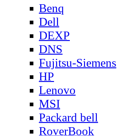
Benq
Dell
DEXP
DNS
Fujitsu-Siemens
HP
Lenovo
MSI
Packard bell
RoverBook