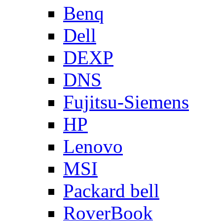
Benq
Dell
DEXP
DNS
Fujitsu-Siemens
HP
Lenovo
MSI
Packard bell
RoverBook