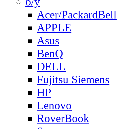
б/у
Acer/PackardBell
APPLE
Asus
BenQ
DELL
Fujitsu Siemens
HP
Lenovo
RoverBook