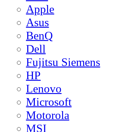
Apple
Asus
BenQ
Dell
Fujitsu Siemens
HP
Lenovo
Microsoft
Motorola
MSI