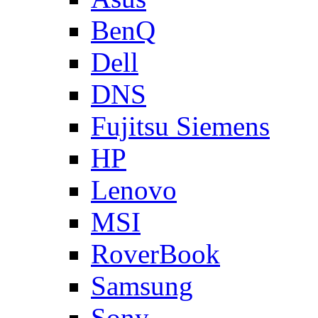
BenQ
Dell
DNS
Fujitsu Siemens
HP
Lenovo
MSI
RoverBook
Samsung
Sony