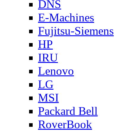
DNS
E-Machines
Fujitsu-Siemens
HP
IRU
Lenovo
LG
MSI
Packard Bell
RoverBook