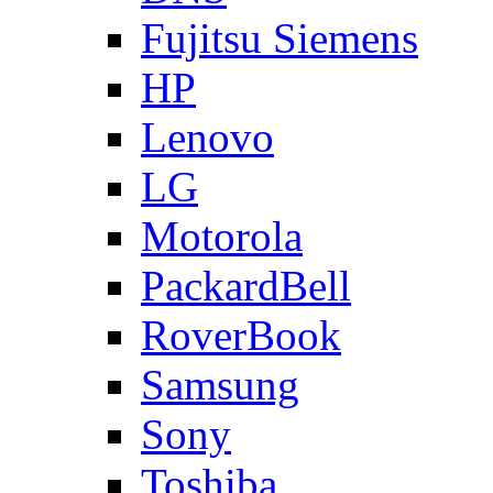
Fujitsu Siemens
HP
Lenovo
LG
Motorola
PackardBell
RoverBook
Samsung
Sony
Toshiba