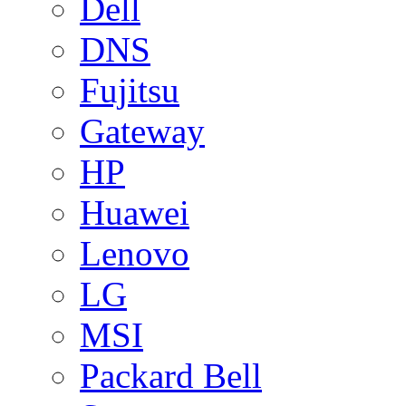
Dell
DNS
Fujitsu
Gateway
HP
Huawei
Lenovo
LG
MSI
Packard Bell