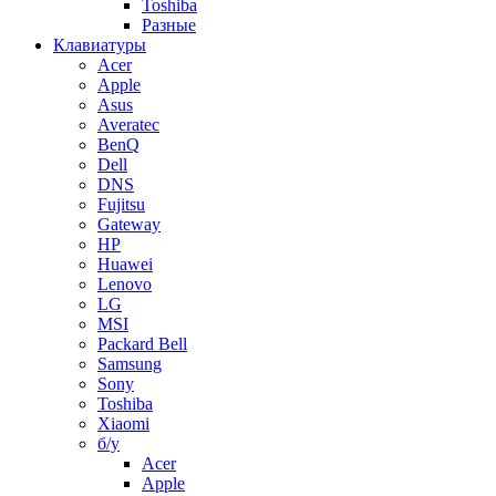
Toshiba
Разные
Клавиатуры
Acer
Apple
Asus
Averatec
BenQ
Dell
DNS
Fujitsu
Gateway
HP
Huawei
Lenovo
LG
MSI
Packard Bell
Samsung
Sony
Toshiba
Xiaomi
б/у
Acer
Apple