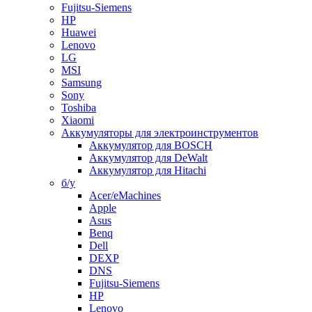
Fujitsu-Siemens
HP
Huawei
Lenovo
LG
MSI
Samsung
Sony
Toshiba
Xiaomi
Аккумуляторы для электроинструментов
Аккумулятор для BOSCH
Аккумулятор для DeWalt
Аккумулятор для Hitachi
б/у
Acer/eMachines
Apple
Asus
Benq
Dell
DEXP
DNS
Fujitsu-Siemens
HP
Lenovo