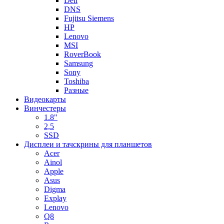
Dell
DNS
Fujitsu Siemens
HP
Lenovo
MSI
RoverBook
Samsung
Sony
Toshiba
Разные
Видеокарты
Винчестеры
1.8"
2,5
SSD
Дисплеи и тачскрины для планшетов
Acer
Ainol
Apple
Asus
Digma
Explay
Lenovo
Q8