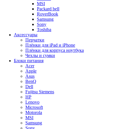
MSI
Packard bell
RoverBook
Samsung
Sony
Toshiba
Аксессуары
Перчатки
Плёнки для iPad и iPhone
Плёнки для корпуса ноутбука
Чехлы и сумки
Блоки питания
Acer
Apple
Asus
BenQ
Dell
Fujitsu Siemens
HP
Lenovo
Microsoft
Motorola
MSI
Samsung
Sony