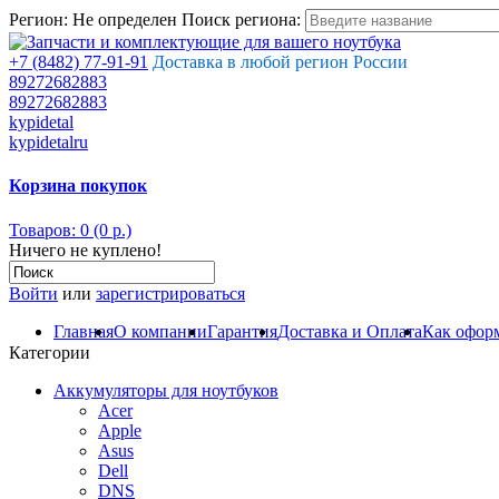
Регион:
Не определен
Поиск региона:
+7 (8482) 77-91-91
Доставка в любой регион России
89272682883
89272682883
kypidetal
kypidetalru
Корзина покупок
Товаров: 0 (0 р.)
Ничего не куплено!
Войти
или
зарегистрироваться
Главная
О компании
Гарантия
Доставка и Оплата
Как оформ
Категории
Аккумуляторы для ноутбуков
Acer
Apple
Asus
Dell
DNS