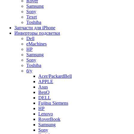
Rover
Samsung
Sony
Texet
Toshiba
Запчасти для iPhone
Инверторы подсветки
Dell
eMachines
HP
Samsung
Sony
Toshiba
б/у
Acer/PackardBell
APPLE
Asus
BenQ
DELL
Fujitsu Siemens
HP
Lenovo
RoverBook
Samsung
Sony