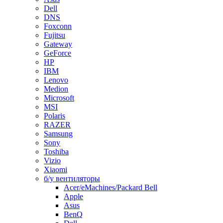
Dell
DNS
Foxconn
Fujitsu
Gateway
GeForce
HP
IBM
Lenovo
Medion
Microsoft
MSI
Polaris
RAZER
Samsung
Sony
Toshiba
Vizio
Xiaomi
б/у вентиляторы
Acer/eMachines/Packard Bell
Apple
Asus
BenQ