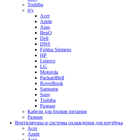
Toshiba
б/у
Acer
Apple
Asus
BenQ
Dell
DNS
Fujitsu Siemens
HP
Lenovo
LG
Motorola
PackardBell
RoverBook
Samsung
Sony
Toshiba
Разные
Кабели для блоков питания
Разные
Вентиляторы и системы охлаждения для ноутбука
Acer
Apple
Asus