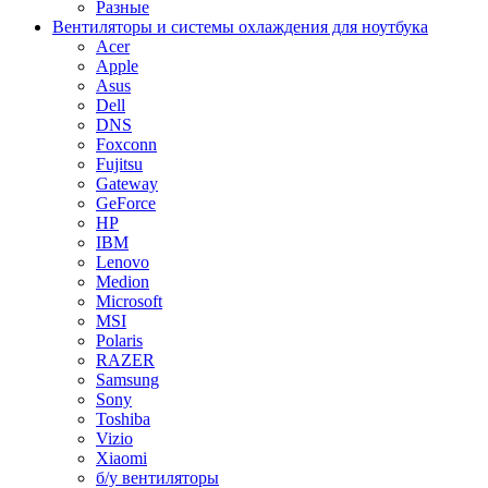
Разные
Вентиляторы и системы охлаждения для ноутбука
Acer
Apple
Asus
Dell
DNS
Foxconn
Fujitsu
Gateway
GeForce
HP
IBM
Lenovo
Medion
Microsoft
MSI
Polaris
RAZER
Samsung
Sony
Toshiba
Vizio
Xiaomi
б/у вентиляторы