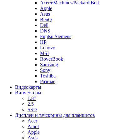
Acer/eMachines/Packard Bell
Apple
Asus
BenQ
Dell
DNS
Fujitsu Siemens
HP
Lenovo
MSI
RoverBook
Samsung
Sony
Toshiba
Разные
Видеокарты
Винчестеры
1.8"
2,5
SSD
Дисплеи и тачскрины для планшетов
Acer
Ainol
Apple
Asus