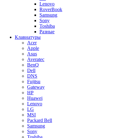
Lenovo
RoverBook
Samsung
Sony
Toshiba
Разные
Клавиатуры
Acer
Apple
Asus
Averatec
BenQ
Dell
DNS
Fujitsu
Gateway
HP
Huawei
Lenovo
LG
MSI
Packard Bell
Samsung
Sony
Toshiba