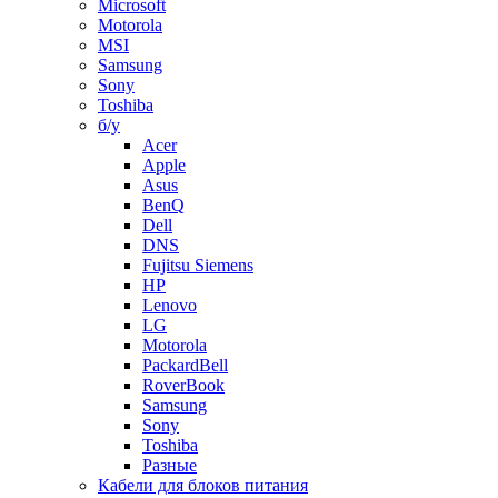
Microsoft
Motorola
MSI
Samsung
Sony
Toshiba
б/у
Acer
Apple
Asus
BenQ
Dell
DNS
Fujitsu Siemens
HP
Lenovo
LG
Motorola
PackardBell
RoverBook
Samsung
Sony
Toshiba
Разные
Кабели для блоков питания