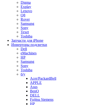
Digma
Explay
Lenovo
Q8
Rover
Samsung
Sony
Texet
Toshiba
Запчасти для iPhone
Инверторы подсветки
Dell
eMachines
HP
Samsung
Sony
Toshiba
б/у
Acer/PackardBell
APPLE
Asus
BenQ
DELL
Fujitsu Siemens
HP