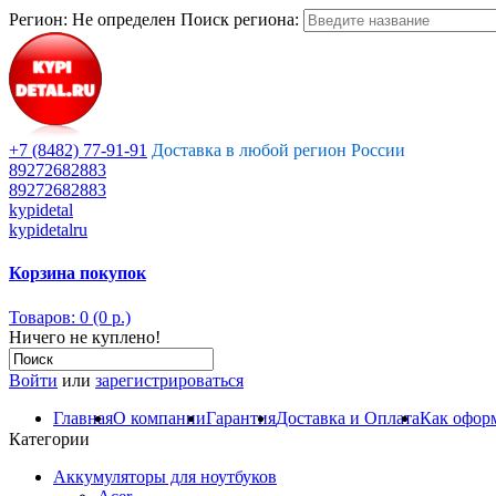
Регион:
Не определен
Поиск региона:
+7 (8482) 77-91-91
Доставка в любой регион России
89272682883
89272682883
kypidetal
kypidetalru
Корзина покупок
Товаров: 0 (0 р.)
Ничего не куплено!
Войти
или
зарегистрироваться
Главная
О компании
Гарантия
Доставка и Оплата
Как оформ
Категории
Аккумуляторы для ноутбуков