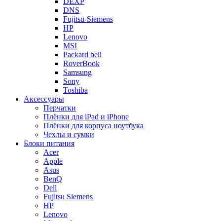
DEXP
DNS
Fujitsu-Siemens
HP
Lenovo
MSI
Packard bell
RoverBook
Samsung
Sony
Toshiba
Аксессуары
Перчатки
Плёнки для iPad и iPhone
Плёнки для корпуса ноутбука
Чехлы и сумки
Блоки питания
Acer
Apple
Asus
BenQ
Dell
Fujitsu Siemens
HP
Lenovo