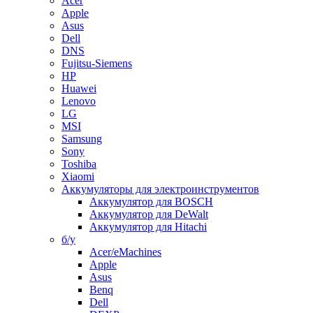
Acer
Apple
Asus
Dell
DNS
Fujitsu-Siemens
HP
Huawei
Lenovo
LG
MSI
Samsung
Sony
Toshiba
Xiaomi
Аккумуляторы для электроинструментов
Аккумулятор для BOSCH
Аккумулятор для DeWalt
Аккумулятор для Hitachi
б/у
Acer/eMachines
Apple
Asus
Benq
Dell