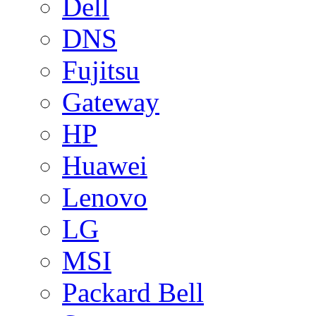
Dell
DNS
Fujitsu
Gateway
HP
Huawei
Lenovo
LG
MSI
Packard Bell