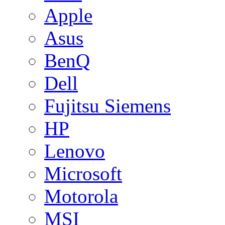
Apple
Asus
BenQ
Dell
Fujitsu Siemens
HP
Lenovo
Microsoft
Motorola
MSI