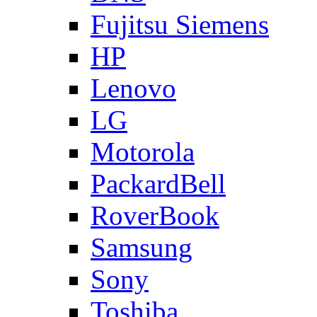
Fujitsu Siemens
HP
Lenovo
LG
Motorola
PackardBell
RoverBook
Samsung
Sony
Toshiba