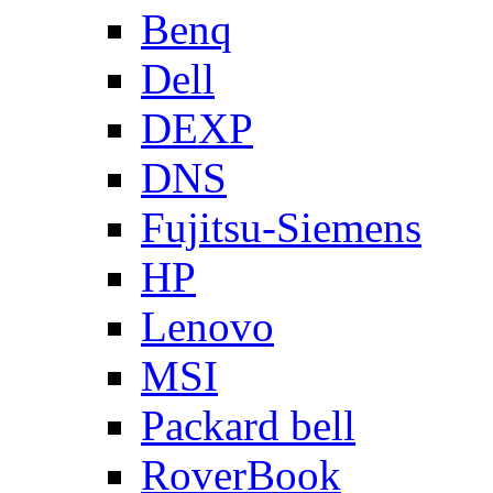
Benq
Dell
DEXP
DNS
Fujitsu-Siemens
HP
Lenovo
MSI
Packard bell
RoverBook