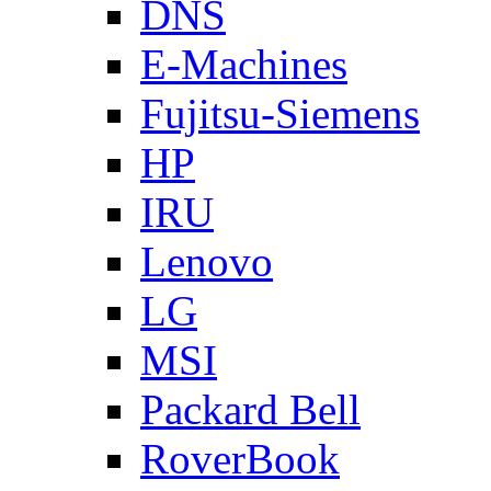
DNS
E-Machines
Fujitsu-Siemens
HP
IRU
Lenovo
LG
MSI
Packard Bell
RoverBook