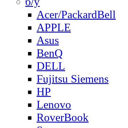
б/у
Acer/PackardBell
APPLE
Asus
BenQ
DELL
Fujitsu Siemens
HP
Lenovo
RoverBook