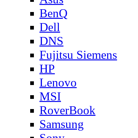
BenQ
Dell
DNS
Fujitsu Siemens
HP
Lenovo
MSI
RoverBook
Samsung
Sony