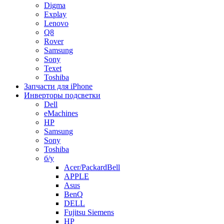
Digma
Explay
Lenovo
Q8
Rover
Samsung
Sony
Texet
Toshiba
Запчасти для iPhone
Инверторы подсветки
Dell
eMachines
HP
Samsung
Sony
Toshiba
б/у
Acer/PackardBell
APPLE
Asus
BenQ
DELL
Fujitsu Siemens
HP