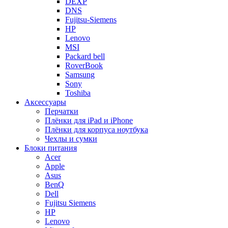
DEXP
DNS
Fujitsu-Siemens
HP
Lenovo
MSI
Packard bell
RoverBook
Samsung
Sony
Toshiba
Аксессуары
Перчатки
Плёнки для iPad и iPhone
Плёнки для корпуса ноутбука
Чехлы и сумки
Блоки питания
Acer
Apple
Asus
BenQ
Dell
Fujitsu Siemens
HP
Lenovo