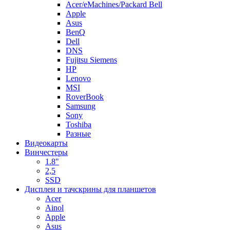
Acer/eMachines/Packard Bell
Apple
Asus
BenQ
Dell
DNS
Fujitsu Siemens
HP
Lenovo
MSI
RoverBook
Samsung
Sony
Toshiba
Разные
Видеокарты
Винчестеры
1.8"
2,5
SSD
Дисплеи и тачскрины для планшетов
Acer
Ainol
Apple
Asus