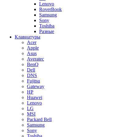
Lenovo
RoverBook
Samsung
Sony
Toshiba
Разные
Клавиатуры
Acer
Apple
Asus
Averatec
BenQ
Dell
DNS
Fujitsu
Gateway
HP
Huawei
Lenovo
LG
MSI
Packard Bell
Samsung
Sony
Toshiba