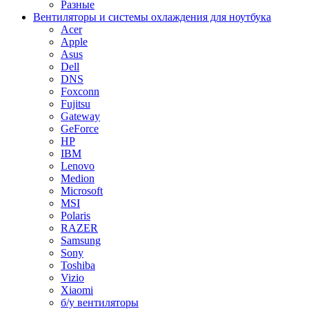
Разные
Вентиляторы и системы охлаждения для ноутбука
Acer
Apple
Asus
Dell
DNS
Foxconn
Fujitsu
Gateway
GeForce
HP
IBM
Lenovo
Medion
Microsoft
MSI
Polaris
RAZER
Samsung
Sony
Toshiba
Vizio
Xiaomi
б/у вентиляторы