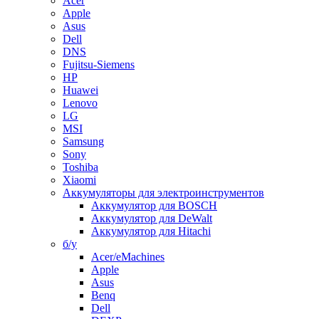
Acer
Apple
Asus
Dell
DNS
Fujitsu-Siemens
HP
Huawei
Lenovo
LG
MSI
Samsung
Sony
Toshiba
Xiaomi
Аккумуляторы для электроинструментов
Аккумулятор для BOSCH
Аккумулятор для DeWalt
Аккумулятор для Hitachi
б/у
Acer/eMachines
Apple
Asus
Benq
Dell