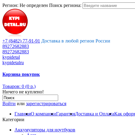
Регион:
Не определен
Поиск региона:
+7 (8482) 77-91-91
Доставка в любой регион России
89272682883
89272682883
kypidetal
kypidetalru
Корзина покупок
Товаров: 0 (0 р.)
Ничего не куплено!
Войти
или
зарегистрироваться
Главная
О компании
Гарантия
Доставка и Оплата
Как оформ
Категории
Аккумуляторы для ноутбуков