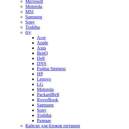
Microsoft
Motorola
MSI
Samsung
Sony
Toshiba
б/у
Acer
Apple
Asus
BenQ
Dell
DNS
Fujitsu Siemens
HP
Lenovo
LG
Motorola
PackardBell
RoverBook
Samsung
Sony
Toshiba
Разные
Кабели для блоков питания