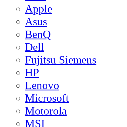
Apple
Asus
BenQ
Dell
Fujitsu Siemens
HP
Lenovo
Microsoft
Motorola
MSI