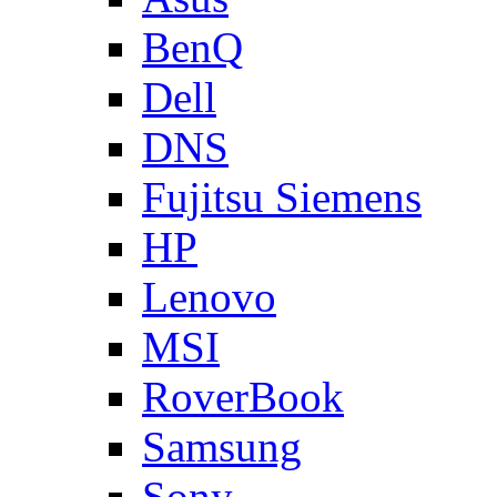
BenQ
Dell
DNS
Fujitsu Siemens
HP
Lenovo
MSI
RoverBook
Samsung
Sony