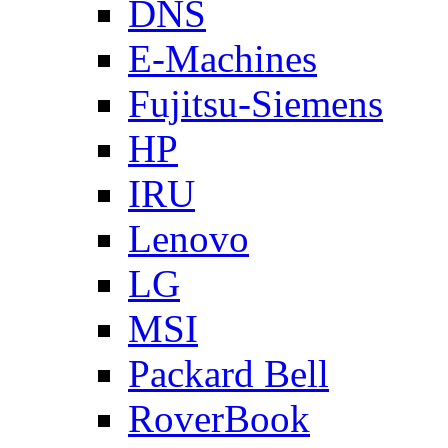
DNS
E-Machines
Fujitsu-Siemens
HP
IRU
Lenovo
LG
MSI
Packard Bell
RoverBook