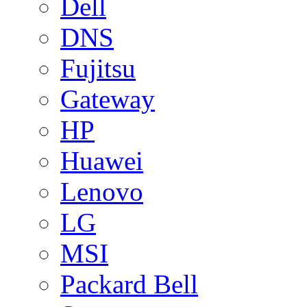
Dell
DNS
Fujitsu
Gateway
HP
Huawei
Lenovo
LG
MSI
Packard Bell