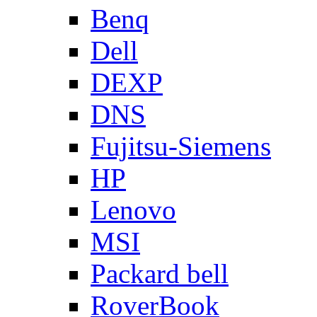
Benq
Dell
DEXP
DNS
Fujitsu-Siemens
HP
Lenovo
MSI
Packard bell
RoverBook