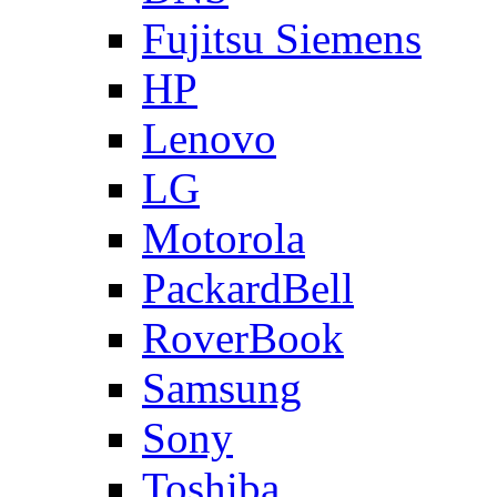
Fujitsu Siemens
HP
Lenovo
LG
Motorola
PackardBell
RoverBook
Samsung
Sony
Toshiba