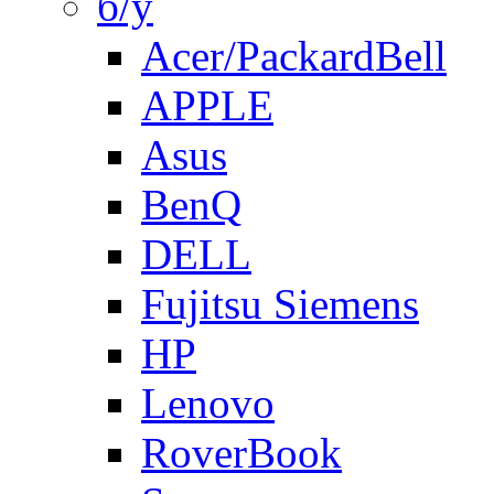
б/у
Acer/PackardBell
APPLE
Asus
BenQ
DELL
Fujitsu Siemens
HP
Lenovo
RoverBook