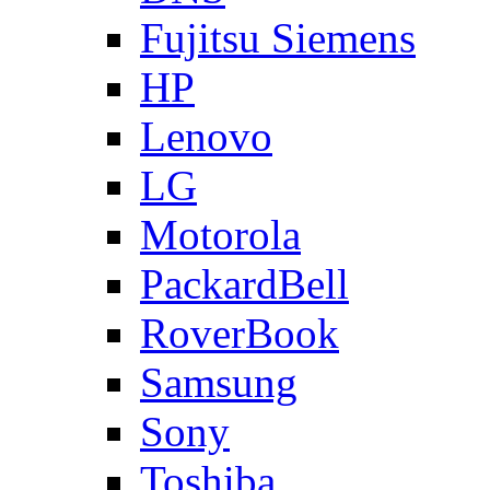
Fujitsu Siemens
HP
Lenovo
LG
Motorola
PackardBell
RoverBook
Samsung
Sony
Toshiba