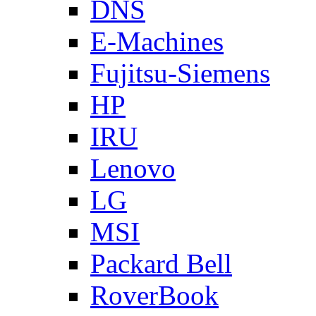
DNS
E-Machines
Fujitsu-Siemens
HP
IRU
Lenovo
LG
MSI
Packard Bell
RoverBook