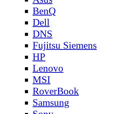
BenQ
Dell
DNS
Fujitsu Siemens
HP
Lenovo
MSI
RoverBook
Samsung
Sony