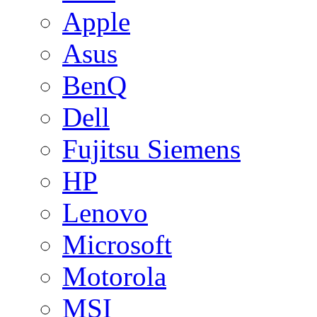
Apple
Asus
BenQ
Dell
Fujitsu Siemens
HP
Lenovo
Microsoft
Motorola
MSI