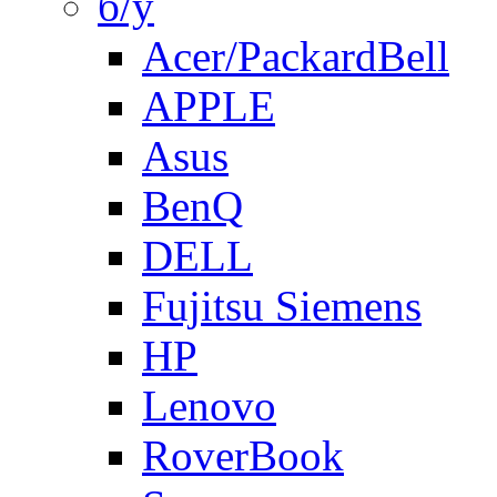
б/у
Acer/PackardBell
APPLE
Asus
BenQ
DELL
Fujitsu Siemens
HP
Lenovo
RoverBook