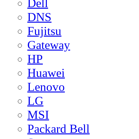
Dell
DNS
Fujitsu
Gateway
HP
Huawei
Lenovo
LG
MSI
Packard Bell