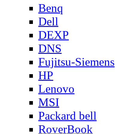
Benq
Dell
DEXP
DNS
Fujitsu-Siemens
HP
Lenovo
MSI
Packard bell
RoverBook