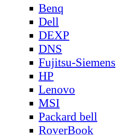
Benq
Dell
DEXP
DNS
Fujitsu-Siemens
HP
Lenovo
MSI
Packard bell
RoverBook