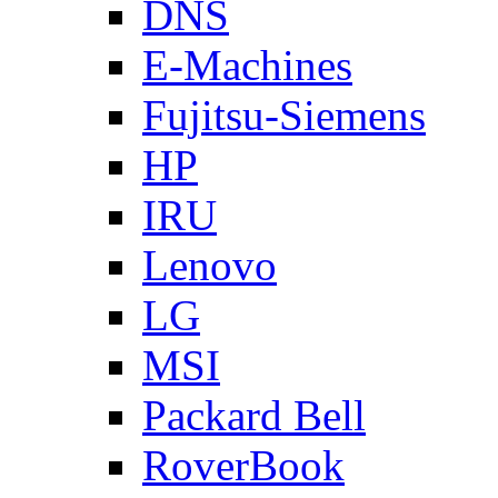
DNS
E-Machines
Fujitsu-Siemens
HP
IRU
Lenovo
LG
MSI
Packard Bell
RoverBook