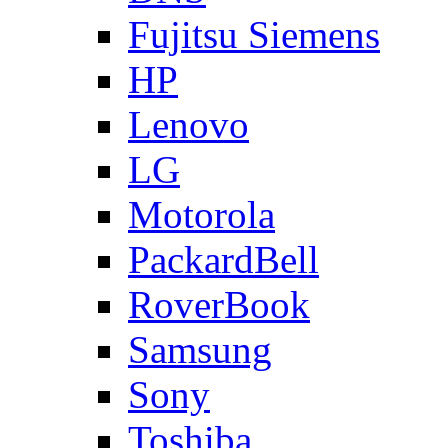
Fujitsu Siemens
HP
Lenovo
LG
Motorola
PackardBell
RoverBook
Samsung
Sony
Toshiba