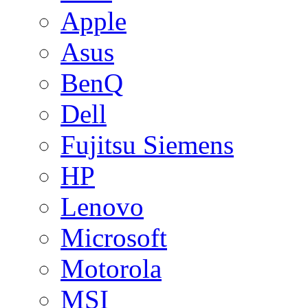
Apple
Asus
BenQ
Dell
Fujitsu Siemens
HP
Lenovo
Microsoft
Motorola
MSI