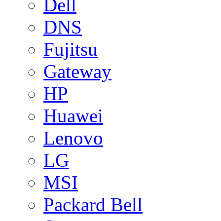
Dell
DNS
Fujitsu
Gateway
HP
Huawei
Lenovo
LG
MSI
Packard Bell