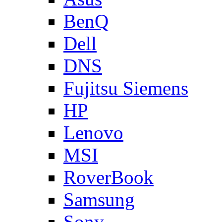
BenQ
Dell
DNS
Fujitsu Siemens
HP
Lenovo
MSI
RoverBook
Samsung
Sony