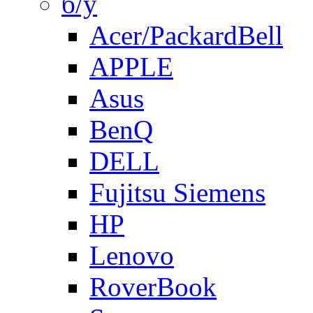
б/у
Acer/PackardBell
APPLE
Asus
BenQ
DELL
Fujitsu Siemens
HP
Lenovo
RoverBook