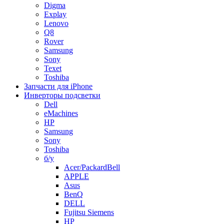
Digma
Explay
Lenovo
Q8
Rover
Samsung
Sony
Texet
Toshiba
Запчасти для iPhone
Инверторы подсветки
Dell
eMachines
HP
Samsung
Sony
Toshiba
б/у
Acer/PackardBell
APPLE
Asus
BenQ
DELL
Fujitsu Siemens
HP