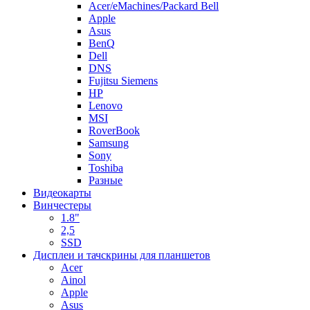
Acer/eMachines/Packard Bell
Apple
Asus
BenQ
Dell
DNS
Fujitsu Siemens
HP
Lenovo
MSI
RoverBook
Samsung
Sony
Toshiba
Разные
Видеокарты
Винчестеры
1.8"
2,5
SSD
Дисплеи и тачскрины для планшетов
Acer
Ainol
Apple
Asus