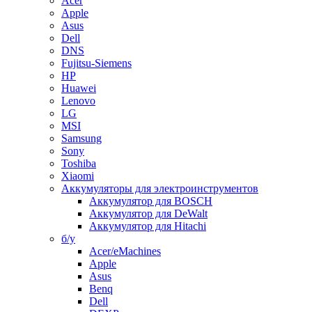
Acer
Apple
Asus
Dell
DNS
Fujitsu-Siemens
HP
Huawei
Lenovo
LG
MSI
Samsung
Sony
Toshiba
Xiaomi
Аккумуляторы для электроинструментов
Аккумулятор для BOSCH
Аккумулятор для DeWalt
Аккумулятор для Hitachi
б/у
Acer/eMachines
Apple
Asus
Benq
Dell