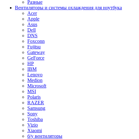
Разные
Вентиляторы и системы охлаждения для ноутбука
Acer
Apple
Asus
Dell
DNS
Foxconn
Fujitsu
Gateway
GeForce
HP
IBM
Lenovo
Medion
Microsoft
MSI
Polaris
RAZER
Samsung
Sony
Toshiba
Vizio
Xiaomi
б/у вентиляторы