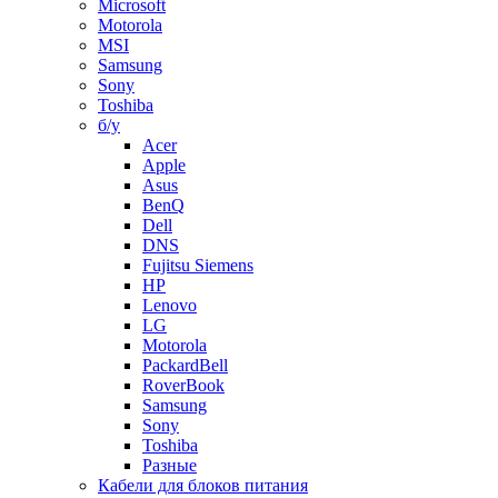
Microsoft
Motorola
MSI
Samsung
Sony
Toshiba
б/у
Acer
Apple
Asus
BenQ
Dell
DNS
Fujitsu Siemens
HP
Lenovo
LG
Motorola
PackardBell
RoverBook
Samsung
Sony
Toshiba
Разные
Кабели для блоков питания