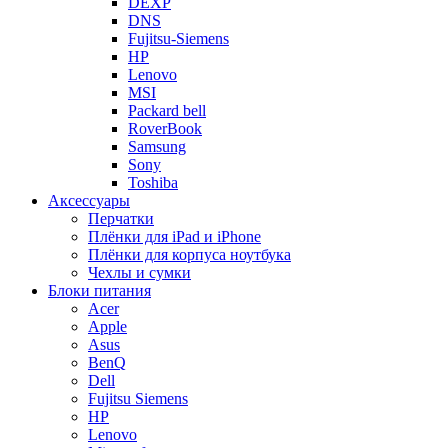
DEXP
DNS
Fujitsu-Siemens
HP
Lenovo
MSI
Packard bell
RoverBook
Samsung
Sony
Toshiba
Аксессуары
Перчатки
Плёнки для iPad и iPhone
Плёнки для корпуса ноутбука
Чехлы и сумки
Блоки питания
Acer
Apple
Asus
BenQ
Dell
Fujitsu Siemens
HP
Lenovo