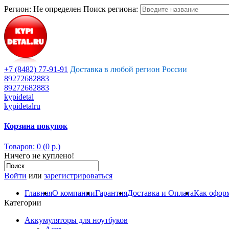
Регион:
Не определен
Поиск региона:
+7 (8482) 77-91-91
Доставка в любой регион России
89272682883
89272682883
kypidetal
kypidetalru
Корзина покупок
Товаров: 0 (0 р.)
Ничего не куплено!
Войти
или
зарегистрироваться
Главная
О компании
Гарантия
Доставка и Оплата
Как оформ
Категории
Аккумуляторы для ноутбуков