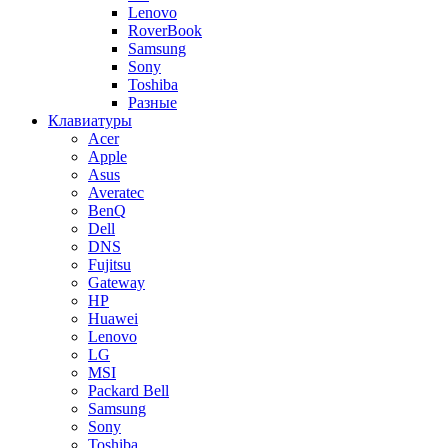
Lenovo
RoverBook
Samsung
Sony
Toshiba
Разные
Клавиатуры
Acer
Apple
Asus
Averatec
BenQ
Dell
DNS
Fujitsu
Gateway
HP
Huawei
Lenovo
LG
MSI
Packard Bell
Samsung
Sony
Toshiba