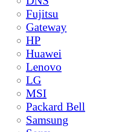
DNS
Fujitsu
Gateway
HP
Huawei
Lenovo
LG
MSI
Packard Bell
Samsung