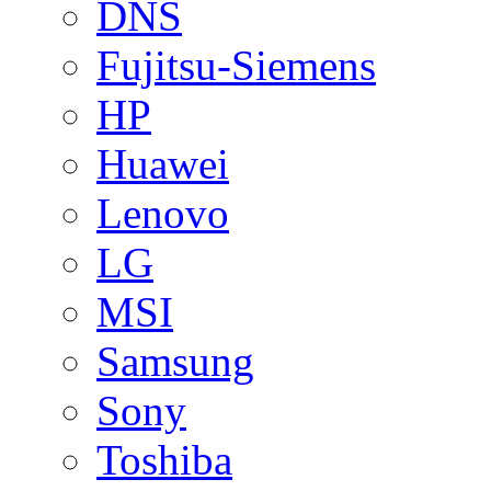
DNS
Fujitsu-Siemens
HP
Huawei
Lenovo
LG
MSI
Samsung
Sony
Toshiba