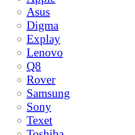
Asus
Digma
Explay
Lenovo
Q8
Rover
Samsung
Sony
Texet
Toshiba