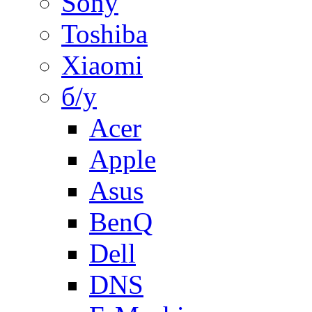
Sony
Toshiba
Xiaomi
б/у
Acer
Apple
Asus
BenQ
Dell
DNS