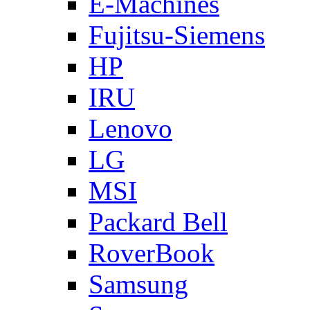
E-Machines
Fujitsu-Siemens
HP
IRU
Lenovo
LG
MSI
Packard Bell
RoverBook
Samsung