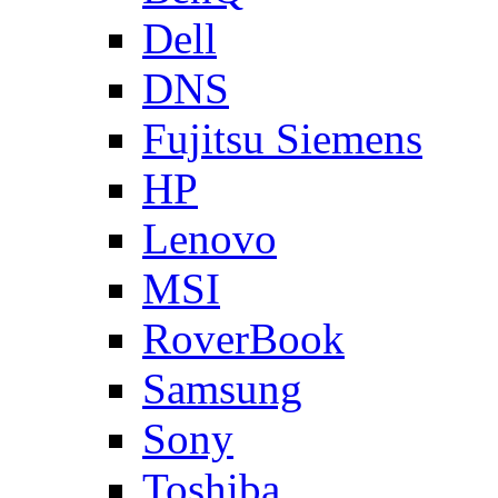
Dell
DNS
Fujitsu Siemens
HP
Lenovo
MSI
RoverBook
Samsung
Sony
Toshiba