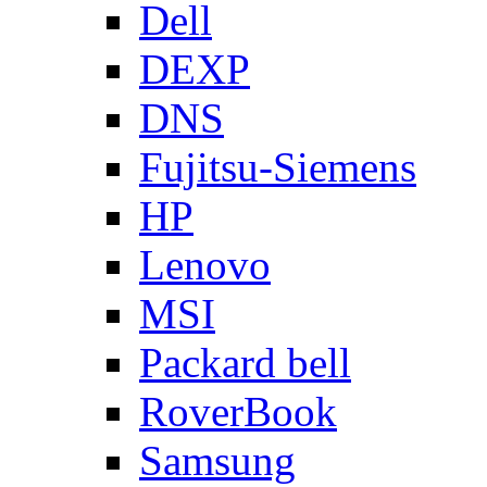
Dell
DEXP
DNS
Fujitsu-Siemens
HP
Lenovo
MSI
Packard bell
RoverBook
Samsung