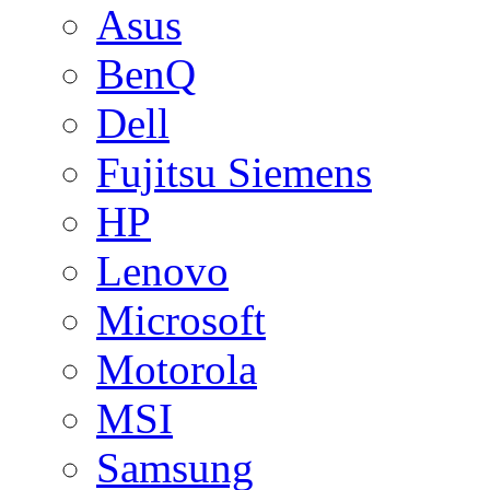
Asus
BenQ
Dell
Fujitsu Siemens
HP
Lenovo
Microsoft
Motorola
MSI
Samsung